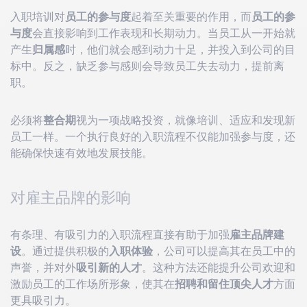
入职培训对
员工的参与度
起着至关重要的作用，而
员工的参
与度
会直接影响到工作表现和长期动力。当员工从一开始就
产生
归属感
时，他们就会感到动力十足，并投入到公司的目
标中。反之，缺乏参与感则会导致员工失去动力，提前离
职。
必须将
整合期
视为一项战略投资，就像培训、适应和发现新
员工一样。一个执行良好的入职流程不仅能加强参与度，还
能确保快速有效地发展技能。
对雇主品牌的影响
有条理、有吸引力的入职流程直接有助于加强
雇主品牌建
设
。通过提供积极的
入职体验
，公司可以提高其在员工中的
声誉，并对外
吸引新的人才
。这种方法还能提升公司欢迎和
激励员工的工作场所形象，使其在
招聘和留住顶尖人才
方面
更具吸引力。