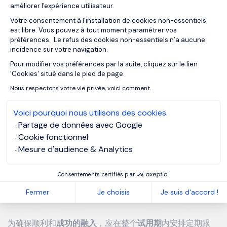
第一天是一个重要的里程碑，是热情欢迎和留下美好第一印
améliorer l'expérience utilisateur.
象的开始。它应包括
Votre consentement à l'installation de cookies non-essentiels
est libre. Vous pouvez à tout moment paramétrer vos
préférences. Le refus des cookies non-essentiels n’a aucune
团队介绍
incidence sur votre navigation.
参观办公室
Pour modifier vos préférences par la suite, cliquez sur le lien
Axeptio consent
'Cookies' situé dans le pied de page.
与经理和主要同事会面
Nous respectons votre vie privée, voici comment.
理想情况下，负责监督
招聘流程的
人力资源代表也应在场。
Voici pourquoi nous utilisons des cookies.
这种参与可以让新员工放心，并表明他们的到来受到重视。
Partage de données avec Google
Cookie fonctionnel
Mesure d'audience & Analytics
第一天的工作有助于建立信任，让员工融入新环境，从而更
顺利、更自然地适应新环境。
Consentements certifiés par
Fermer
Je choisis
Je suis d'accord !
定期跟踪和试用期
为确保顺利和
成功的融入
，应在整个
试用期
内安排定期跟