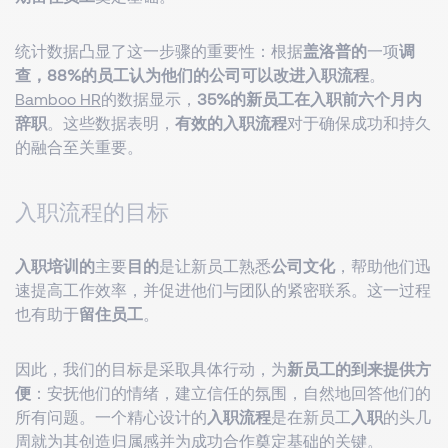
统计数据凸显了这一步骤的重要性：根据
盖洛普的
一项
调
查，
88%
的员工认为他们的公司可以改进入职流程
。
Bamboo HR
的数据显示，
35%
的新员工在入职前六个月内
辞职
。这些数据表明，
有效的入职流程
对于确保成功和持久
的融合至关重要。
入职流程的目标
入职培训的
主要
目的
是让新员工熟悉
公司文化
，帮助他们迅
速提高工作效率，并促进他们与团队的紧密联系。这一过程
也有助于
留住员工
。
因此，我们的目标是采取具体行动，为
新员工的到来提供方
便
：安抚他们的情绪，建立信任的氛围，自然地回答他们的
所有问题。一个精心设计的
入职流程
是在新员工
入职
的头几
周就为其创造归属感并为成功合作奠定基础的关键。