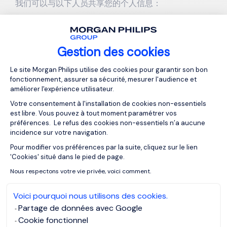
我们可以与以下人员共享您的个人信息：
被邀请面试以及被看中的求职者；
为您提供服务的Morgan Philips Group其他办事处，
包括欧洲联盟（欧盟）和欧洲经济区（EEA）以外的
Gestion des cookies
办事处；
Plateforme de Gestion du Consentemen
为我们提供研究和电子邮件服务的值得信赖的第三
Le site Morgan Philips utilise des cookies pour garantir son bon
fonctionnement, assurer sa sécurité, mesurer l'audience et
方。同时，第三方也必须严格遵守我们关于安全和保
améliorer l'expérience utilisateur.
密的承诺；
Votre consentement à l'installation de cookies non-essentiels
监管机构或执法机构有法律要求时。
est libre. Vous pouvez à tout moment paramétrer vos
第三方处理的合法依据包括：
préférences. Le refus des cookies non-essentiels n’a aucune
incidence sur votre navigation.
处理个人数据方面的合法商业利益，在大多数情况下
Pour modifier vos préférences par la suite, cliquez sur le lien
Axeptio consent
是为了满足他们的内部资源需求；
'Cookies' situé dans le pied de page.
履行其作为我们的数据处理器的合同义务；
Nous respectons votre vie privée, voici comment.
为订立或考虑订立合同；
履行他们的法定义务。
Voici pourquoi nous utilisons des cookies.
Partage de données avec Google
处理个人数据的法律依据
Cookie fonctionnel