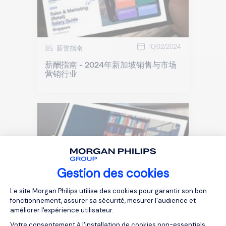
10/02/2024
薪资指南
薪酬指南 - 2024年新加坡销售与市场
营销行业
Gestion des cookies
Plateforme de Gestion du Consentemen
Le site Morgan Philips utilise des cookies pour garantir son bon
fonctionnement, assurer sa sécurité, mesurer l'audience et
30/01/2024
薪资指南
améliorer l'expérience utilisateur.
薪酬指南 - 2024年新加坡工业与制造
Votre consentement à l'installation de cookies non-essentiels