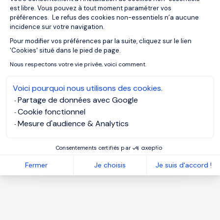
业
est libre. Vous pouvez à tout moment paramétrer vos
préférences. Le refus des cookies non-essentiels n’a aucune
incidence sur votre navigation.
Pour modifier vos préférences par la suite, cliquez sur le lien
Axeptio consent
'Cookies' situé dans le pied de page.
Nous respectons votre vie privée, voici comment.
Voici pourquoi nous utilisons des cookies.
Partage de données avec Google
Cookie fonctionnel
Mesure d'audience & Analytics
27/01/2024
薪资指南
Consentements certifiés par
薪酬指南 - 2024年香港市场营销与数
字行业
Fermer
Je choisis
Je suis d'accord !