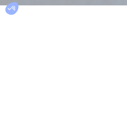
ABOUT THE SALARY GUIDE
A reliable and
comprehensive
report
The Morgan Philips Salary Guide is published annually
to provide hiring managers and candidates with
salary references across various industries by job
functions.
This salary study, conducted by our recruitment
specialists, is based on the assignments carried out
for our clients and the thousands of candidate
interviews conducted by our consultants over the
past 12 months.