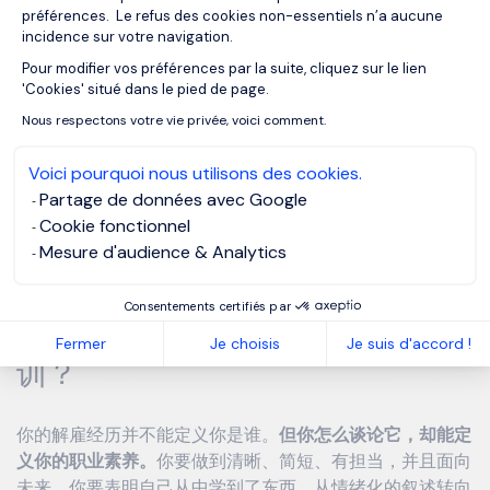
préférences. Le refus des cookies non-essentiels n’a aucune
incidence sur votre navigation.
过失
Pour modifier vos préférences par la suite, cliquez sur le lien
Axeptio consent
'Cookies' situé dans le pied de page.
Nous respectons votre vie privée, voici comment.
“我犯了一个判断上的错误。公司按照内部规定进行了处
理。我从中吸取了必要的教训。现在我在X方面会格外注
Voici pourquoi nous utilisons des cookies.
意。我倾向于坦诚直接，并愿意继续向前。”
Partage de données avec Google
Cookie fonctionnel
招聘方真正想验证的东西其实很简单：
你的成熟度、你的分
Mesure d'audience & Analytics
析能力、你的情绪稳定性——而不是你的过去。
Consentements certifiés par
结语：如何从解雇经历中吸取教
Fermer
Je choisis
Je suis d'accord !
训？
你的解雇经历并不能定义你是谁。
但你怎么谈论它，却能定
义你的职业素养。
你要做到清晰、简短、有担当，并且面向
未来。你要表明自己从中学到了东西，从情绪化的叙述转向