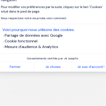
navigation.
是一个需要全方位、定位准确的过程，负责人需要透过丰富地阅
Pour modifier vos préférences par la suite, cliquez sur le lien 'Cookies'
高效招聘技巧，让公司更好地吸引和留住高端人才，推动公司向
Axeptio consent
situé dans le pied de page.
Nous respectons votre vie privée, voici comment.
找下一个
高管职位
，您可以
直接联系Morgan Philips招聘和人
请查看我们的
最新职位
，立即发现您的完美工作。
Voici pourquoi nous utilisons des cookies.
Partage de données avec Google
Cookie fonctionnel
Mesure d'audience & Analytics
Consentements certifiés par
Fermer
Je choisis
Je suis d'accord !