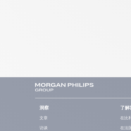
洞察
了解
文章
在比
访谈
在法