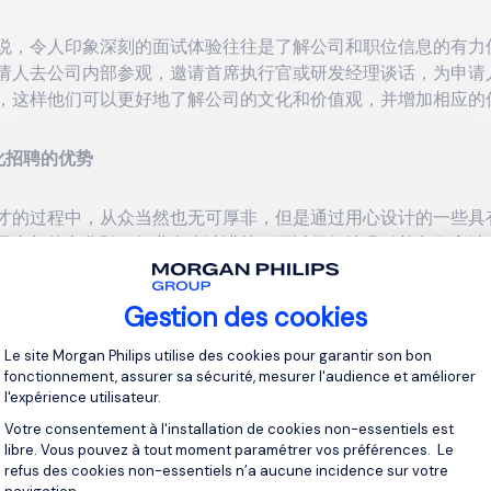
说，令人印象深刻的面试体验往往是了解公司和职位信息的有力
请人去公司内部参观，邀请首席执行官或研发经理谈话，为申请
，这样他们可以更好地了解公司的文化和价值观，并增加相应的
化招聘的优势
才的过程中，从众当然也无可厚非，但是通过用心设计的一些具
司内部的文化趴，行业名人演讲等，可以很好地吸引并留住高端
己是独特而受尊重的。
Gestion des cookies
的参与和实践，建立公司品牌形象
Plateforme de Gestion du Consentement 
Le site Morgan Philips utilise des cookies pour garantir son bon
fonctionnement, assurer sa sécurité, mesurer l'audience et améliorer
络、职业网站上展示公司的形象，到各大学校举办校园招聘会等
l'expérience utilisateur.
给人留下印象深刻的第一印象。提高公司在人员招聘市场的知名
Votre consentement à l'installation de cookies non-essentiels est
从而增加选拔优秀人才的几率。
libre. Vous pouvez à tout moment paramétrer vos préférences. Le
refus des cookies non-essentiels n’a aucune incidence sur votre