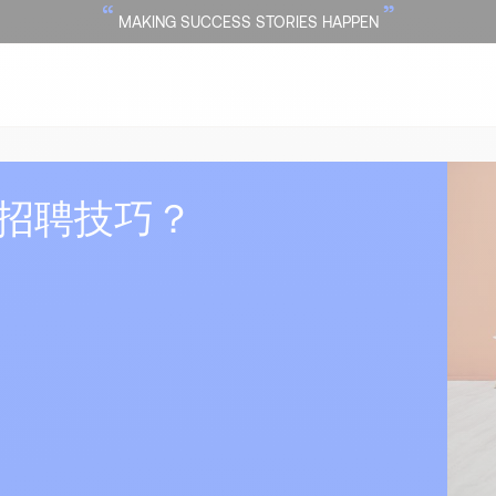
“
”
MAKING SUCCESS STORIES HAPPEN
招聘技巧？