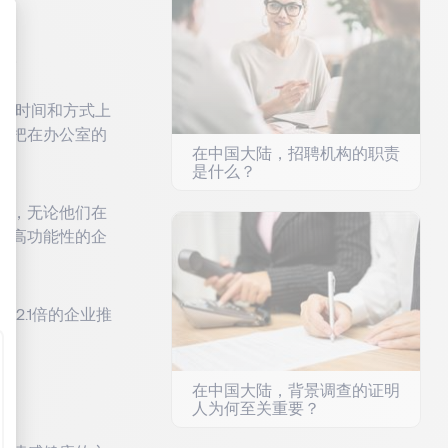
用。
: Personnalisez vos Options
点、时间和方式上
是把在办公室的
在中国大陆，招聘机构的职责
是什么？
会，无论他们在
、高功能性的企
2.1倍的企业推
在中国大陆，背景调查的证明
人为何至关重要？