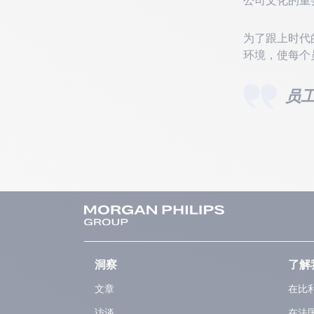
为了跟上时代
环境，使每个
员
洞察
了解
文章
在比
访谈
在法