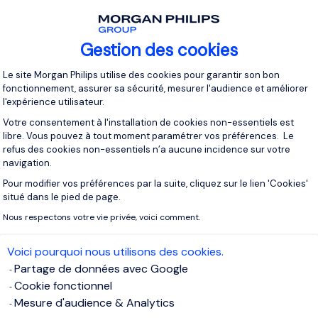
，旧的工作方式已成为历史。在未来，"一刀切 "的做法将不再适
Gestion des cookies
Plateforme de Gestion du Consentement 
Le site Morgan Philips utilise des cookies pour garantir son bon
以来，提到灵活性的工作职位数量增加了83%。员工希望在工作地
fonctionnement, assurer sa sécurité, mesurer l'audience et améliorer
这种愿望可以被视为一种积极的力量，促使公司关注结果，而不
l'expérience utilisateur.
业绩的标准。
Votre consentement à l'installation de cookies non-essentiels est
libre. Vous pouvez à tout moment paramétrer vos préférences. Le
refus des cookies non-essentiels n’a aucune incidence sur votre
作对公司文化提出了新的要求
，即必须为每个员工提供公平的机
navigation.
作、无论你生活在哪个时区、也无论你在什么时候工作，强大的
Pour modifier vos préférences par la suite, cliquez sur le lien 'Cookies'
证业务的良好运作。
Axeptio consent
situé dans le pied de page.
Nous respectons votre vie privée, voici comment.
提供的灵活性工作机会感到满意时，他们就会增加2.6倍的幸福感和
Voici pourquoi nous utilisons des cookies.
Partage de données avec Google
卷，从享受下班时间开始
Cookie fonctionnel
Mesure d'audience & Analytics