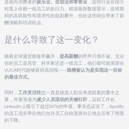
是面向消费者的
娱乐业、住宿业和零售业
，这些行业在很大
程度上依赖一线员工的执行力。根据最新数据显示，疫情期
间的高风险性和需求性的急剧攀升，也给这些岗位带来了薪
酬涨幅和培训机会。
是什么导致了这一变化？
随着全球通货膨胀率飙升，
提高薪酬
的呼声只增不减。无论
你的员工是高管、科学家还是一线员工，他们都可能渴望在
VUCA时代能够获得高回报——
跳槽被认为是实现这一目标
的最佳方式。
同时，
工作灵活性
也一直是候选人职业考虑因素的重中之
重，并逐渐成为
减少人员流动的关键杠杆，
远程工作在
LinkedIn上吸引了超过50%的申请。事实也证实了，Spotify
的员工流失率在他们允许员工自由选择办公地点后有了明显
的下降。