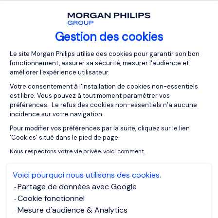
Gestion des cookies
Plateforme de Gestion du Consentemen
Le site Morgan Philips utilise des cookies pour garantir son bon
fonctionnement, assurer sa sécurité, mesurer l'audience et
améliorer l'expérience utilisateur.
Votre consentement à l'installation de cookies non-essentiels
在中国大陆，如何选择合适的
est libre. Vous pouvez à tout moment paramétrer vos
招聘机构？
préférences. Le refus des cookies non-essentiels n’a aucune
incidence sur votre navigation.
Pour modifier vos préférences par la suite, cliquez sur le lien
Axeptio consent
'Cookies' situé dans le pied de page.
Nous respectons votre vie privée, voici comment.
Voici pourquoi nous utilisons des cookies.
Partage de données avec Google
Cookie fonctionnel
Mesure d'audience & Analytics
为什么中国大陆的企业应与招