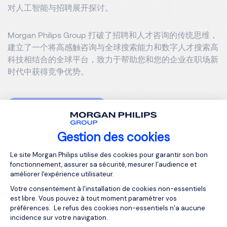
对人工智能与招聘展开探讨。
Morgan Philips Group 打破了招聘和人才咨询的传统思维，
建立了一个将高感触咨询与全球搜索能力和数字人才搜索高
科技相结合的全球平台，致力于帮助您和您的企业在职场新
时代中获得竞争优势。
MORGAN PHILIPS GROUP
Gestion des cookies
Plateforme de Gestion du Consentemen
我们的资源
Le site Morgan Philips utilise des cookies pour garantir son bon
fonctionnement, assurer sa sécurité, mesurer l'audience et
相关文章
améliorer l'expérience utilisateur.
Votre consentement à l'installation de cookies non-essentiels
est libre. Vous pouvez à tout moment paramétrer vos
préférences. Le refus des cookies non-essentiels n’a aucune
incidence sur votre navigation.