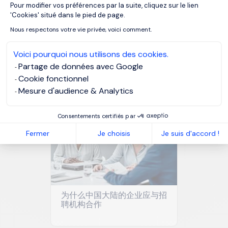
Pour modifier vos préférences par la suite, cliquez sur le lien
Axeptio consent
'Cookies' situé dans le pied de page.
Nous respectons votre vie privée, voici comment.
Voici pourquoi nous utilisons des cookies.
在中国大陆，如何选择合适的
Partage de données avec Google
招聘机构？
Cookie fonctionnel
Mesure d'audience & Analytics
Consentements certifiés par
Fermer
Je choisis
Je suis d'accord !
为什么中国大陆的企业应与招
聘机构合作