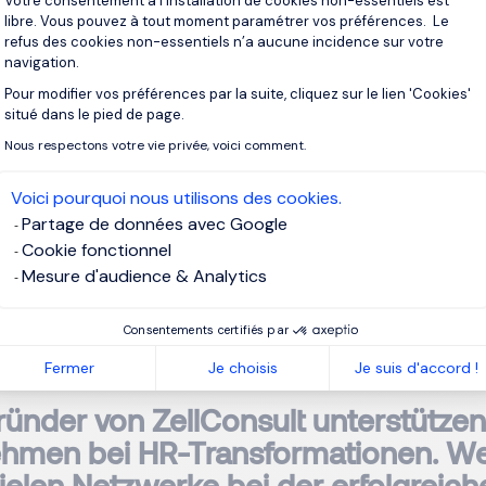
Votre consentement à l'installation de cookies non-essentiels est
libre. Vous pouvez à tout moment paramétrer vos préférences. Le
refus des cookies non-essentiels n’a aucune incidence sur votre
rer Karriere haben Sie zahlreiche
navigation.
skräfte rekrutiert und entwickelt. K
Pour modifier vos préférences par la suite, cliquez sur le lien 'Cookies'
Axeptio consent
situé dans le pied de page.
spiel nennen, bei dem Ihr persönlic
Nous respectons votre vie privée, voici comment.
k entscheidend für die erfolgreich
ng einer Schlüsselposition war?
Voici pourquoi nous utilisons des cookies.
Partage de données avec Google
Cookie fonctionnel
ch denke, jeder kennt die Situation, in der eine persönliche Em
Mesure d'audience & Analytics
rtvoller ist, als wenn man sich selbst den Weg bahnen muss. Ei
 hier als entscheidende Eintrittskarte dienen. Allerdings muss
 immer noch selbst gehen. Ein starkes
Netzwerk im Executive S
Consentements certifiés par
ntscheidende Unterstützung bei der erfolgreichen
Führungskräf
Fermer
Je choisis
Je suis d'accord !
Gründer von ZellConsult unterstützen
hmen bei HR-Transformationen. W
pielen Netzwerke bei der erfolgreich