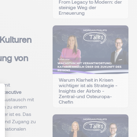
From Legacy to Modern: der
steinige Weg der
Erneuerung
Kulturen
tung von
Warum Klarheit in Krisen
s mit
wichtiger ist als Strategie -
Insights der Airbnb -
m
Executive
Zentral-und Osteuropa-
er Austausch mit
Chefin
uch zu einem
: Personnalisez vos Options
ller ist es. Das
t
und Zugang zu
ernationalen