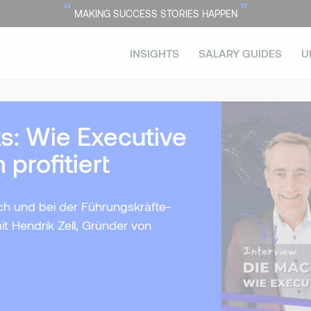
“
”
MAKING SUCCESS STORIES HAPPEN
INSIGHTS
SALARY GUIDES
U
s: Wie Executive
profitiert
ch und bei der Führungskräfte-
t Hendrik Zell, Gründer von