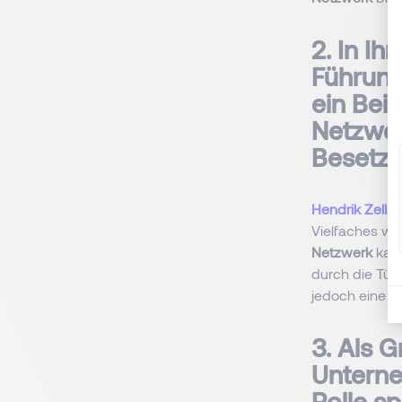
2. In Ih
Führung
ein Bei
Netzwer
Besetzu
Hendrik Zell:
I
Vielfaches we
Netzwerk
kann
durch die Tür
jedoch eine e
3. Als 
Unterne
Rolle s