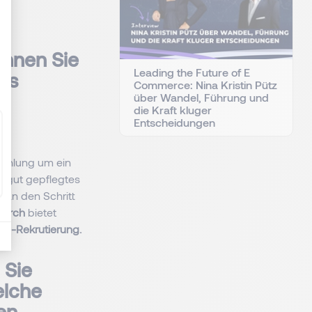
önnen Sie
Leading the Future of E
hes
Commerce: Nina Kristin Pütz
e
über Wandel, Führung und
die Kraft kluger
Entscheidungen
pfehlung um ein
n gut gepflegtes
 man den Schritt
earch
bietet
te-Rekrutierung.
 Sie
elche
en