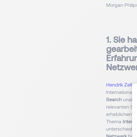
Morgan Philip
1. Sie 
gearbei
Erfahru
Netzwer
Hendrik Zell:
I
Internationalit
Search
unabdi
relevanten St
erheblichen W
Thema
Interna
unterschiedli
Netzwerk
biet