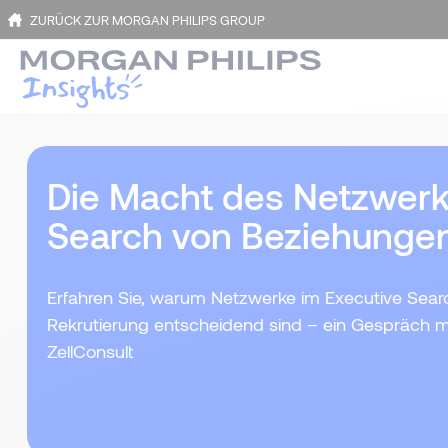
ZURÜCK ZUR MORGAN PHILIPS GROUP
Die Macht des Netzwerk
Search von Beziehungen 
Erfahren Sie, warum Netzwerke im Executive Sear
Rekrutierung entscheidend sind – ein Gespräch mi
ZellConsult