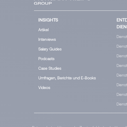
INSIGHTS
ENTD
DIEN
Artikel
Dienst
Interviews
Dienst
Salary Guides
Diens
Podcasts
Diens
Case Studies
Dienst
Umfragen, Berichte und E-Books
Diens
Videos
Diens
Diens