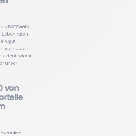
rkes
Netzwerk
s Leben rufen
 ein gut
rn auch deren
 identifizieren.
er unser
0 von
rteile
em
.
Executive