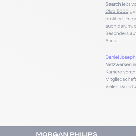
Search
lebt v
Club 5000
geh
profitiert. Es
auch darum, d
Besonders au
Asset.
Daniel Joseph
Netzwerken i
Karriere vora
Mitgliedschaft
Vielen Dank f