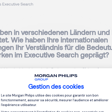
s Executive Search
haben in verschiedenen Ländern und 
tet. Wie haben Ihre internationalen
ngen Ihr Verständnis für die Bedeu
ken im Executive Search geprägt?
ch bin mir nicht sicher, ob die Bedeutung eines
Netzwerks
etwa
ät zu tun hat oder nicht. Sicher ist jedoch, dass ein
Netzwerk
i
ngbar ist und entscheidende Vorteile bringt. Ein kontinuierlich
Gestion des cookies
akeholdern öffnet nicht nur neue Perspektiven, sondern kann a
Plateforme de Gestion du Consentement 
ettbewerbsvorteil führen. Je größer das
Netzwerk
, desto wertvo
Le site Morgan Philips utilise des cookies pour garantir son bon
tionalität
spielt natürlich eine bedeutende Rolle, da es
Diversitä
fonctionnement, assurer sa sécurité, mesurer l'audience et améliorer
chen Informationen, Perspektiven und einem weitreichenden int
l'expérience utilisateur.
et.