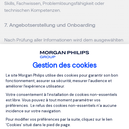
Skills, Fachwissen, Problemlösungsfähigkeit oder
technischen Kompetenzen.
7. Angebotserstellung und Onboarding
Nach Prüfung aller Informationen wird dem ausgewählten
Kandidaten ein Angebot unterbreitet. Ein strukturiertes
Onboarding unterstützt die erfolgreiche Integration und
reduziert Fluktuation.
Gestion des cookies
Plateforme de Gestion du Consentemen
Best Practices für einen
Le site Morgan Philips utilise des cookies pour garantir son bon
fonctionnement, assurer sa sécurité, mesurer l'audience et
erfolgreichen Prozess
améliorer l'expérience utilisateur.
Votre consentement à l'installation de cookies non-essentiels
est libre. Vous pouvez à tout moment paramétrer vos
Prozesse optimieren und vereinfachen
préférences. Le refus des cookies non-essentiels n’a aucune
incidence sur votre navigation.
Ein klarer, benutzerfreundlicher Ablauf verbessert die
Pour modifier vos préférences par la suite, cliquez sur le lien
Axeptio consent
Candidate Experience und stärkt die Arbeitgebermarke.
'Cookies' situé dans le pied de page.