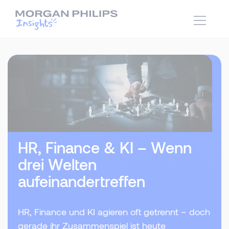
HR, Finance & KI – Wenn
drei Welten
aufeinandertreffen
HR, Finance und KI agieren oft getrennt – doch
gerade ihr Zusammenspiel ist heute