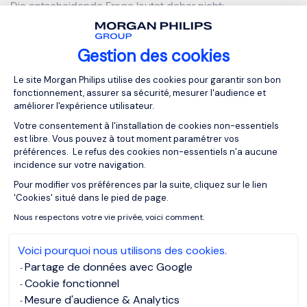
Die entscheidende Frage lautet daher nicht:
„Können wir uns das leisten?“
Sondern:
Gestion des cookies
„Können wir es uns leisten, es nicht zu tun?“
Plateforme de Gestion du Consentemen
Le site Morgan Philips utilise des cookies pour garantir son bon
Häufig gestellte Fragen
fonctionnement, assurer sa sécurité, mesurer l'audience et
améliorer l'expérience utilisateur.
Votre consentement à l'installation de cookies non-essentiels
est libre. Vous pouvez à tout moment paramétrer vos
Warum ist Zusammenarbeit zwischen HR
préférences. Le refus des cookies non-essentiels n’a aucune
und Finance so wichtig?
incidence sur votre navigation.
Pour modifier vos préférences par la suite, cliquez sur le lien
Axeptio consent
'Cookies' situé dans le pied de page.
Wie hilft KI im Recruiting?
Nous respectons votre vie privée, voici comment.
Voici pourquoi nous utilisons des cookies.
Können KI-Tools HR ersetzen?
Partage de données avec Google
Cookie fonctionnel
Mesure d'audience & Analytics