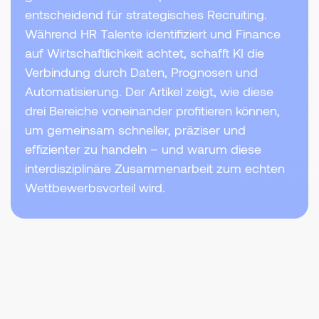
entscheidend für strategisches Recruiting.
Während HR Talente identifiziert und Finance
auf Wirtschaftlichkeit achtet, schafft KI die
Verbindung durch Daten, Prognosen und
Automatisierung. Der Artikel zeigt, wie diese
drei Bereiche voneinander profitieren können,
um gemeinsam schneller, präziser und
effizienter zu handeln – und warum diese
interdisziplinäre Zusammenarbeit zum echten
Wettbewerbsvorteil wird.