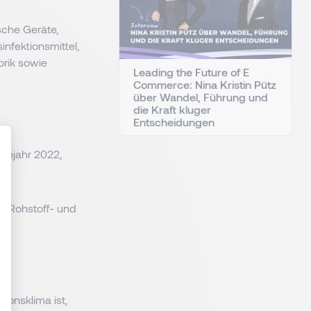
sche Geräte,
nfektionsmittel,
rik sowie
Leading the Future of E
Commerce: Nina Kristin Pütz
über Wandel, Führung und
die Kraft kluger
Entscheidungen
enjahr 2022,
: Personnalisez vos Options
-, Rohstoff- und
ionsklima ist,