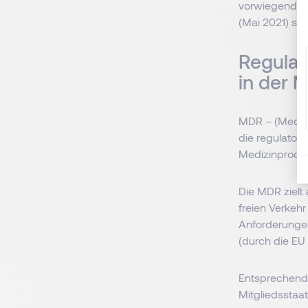
vorwiegend au
(Mai 2021) sc
Regula
in der 
MDR – (Medica
die regulato
Medizinproduk
Die MDR zielt
freien Verkeh
Anforderunge
(durch die EU
Entsprechende
Mitgliedssta