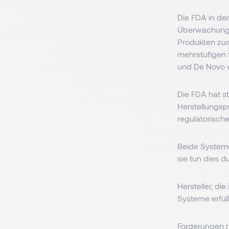
Die FDA in de
Überwachung 
Produkten zust
mehrstufigen 
und De Novo c
Die FDA hat s
Herstellungspr
regulatorisch
Beide Systeme
sie tun dies 
Hersteller, d
Systeme erfül
Forderungen 