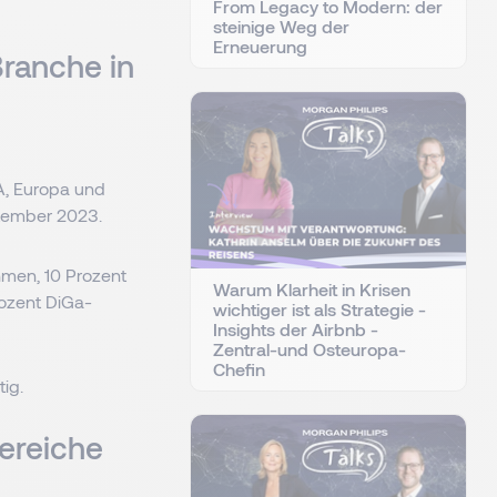
From Legacy to Modern: der
steinige Weg der
Erneuerung
Branche in
A, Europa und
ptember 2023.
hmen, 10 Prozent
Warum Klarheit in Krisen
rozent DiGa-
wichtiger ist als Strategie -
Insights der Airbnb -
Zentral-und Osteuropa-
Chefin
tig.
ereiche