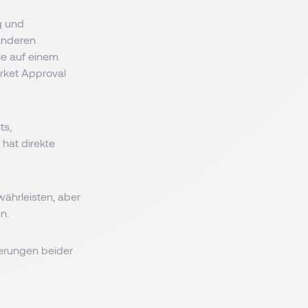
g und
anderen
ie auf einem
arket Approval
ts,
 hat direkte
ährleisten, aber
en.
derungen beider