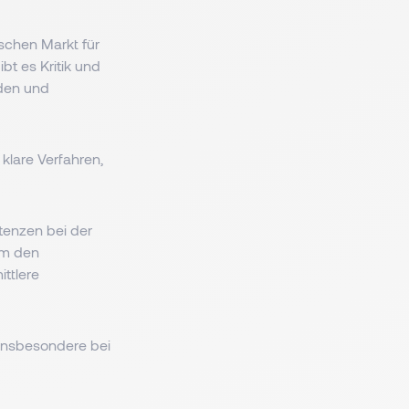
schen Markt für
bt es Kritik und
den und
klare Verfahren,
stenzen bei der
um den
ttlere
 insbesondere bei