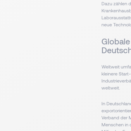
Dazu zählen d
Krankenhausbe
Laborausstatt
neue Technol
Globale
Deutsc
Weltweit umfa
kleinere Star
Industrieverb
weltweit.
In Deutschlan
exportorienti
Verband der M
Menschen in d