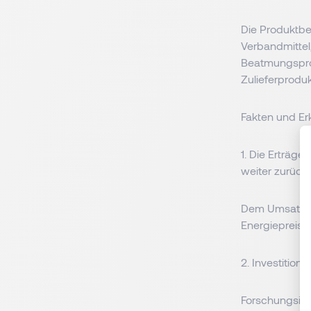
Die Produktbe
Verbandmittel,
Beatmungspro
Zulieferprodu
Fakten und Er
1. Die Erträg
weiter zurück
Dem Umsatz-Pl
Energiepreis
2. Investitio
Forschungsinv