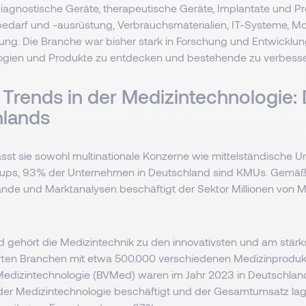
iagnostische Geräte, therapeutische Geräte, Implantate und Pr
darf und -ausrüstung, Verbrauchsmaterialien, IT-Systeme, Mobi
ung. Die Branche war bisher stark in Forschung und Entwicklung
ogien und Produkte zu entdecken und bestehende zu verbess
 Trends in der Medizintechnologie: 
hlands
sst sie sowohl multinationale Konzerne wie mittelständische
t-ups, 93% der Unternehmen in Deutschland sind KMUs. Gemäß
ände und Marktanalysen beschäftigt der Sektor Millionen von
d gehört die Medizintechnik zu den innovativsten und am stärk
erten Branchen mit etwa 500.000 verschiedenen Medizinproduk
edizintechnologie (BVMed) waren im Jahr 2023 in Deutschla
er Medizintechnologie beschäftigt und der Gesamtumsatz lag