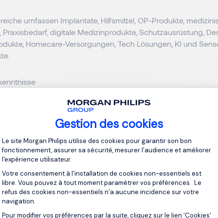
reiche umfassen Implantate, Hilfsmittel, OP-Produkte, medizini
 Praxisbedarf, digitale Medizinprodukte, Schutzausrüstung, Desi
dukte, Homecare-Versorgungen, Tech Lösungen, KI und Senso
kte.
kenntnisse
e der Medizintechnik-Unternehmen gehen 2023, wie auch im Kris
.
Gestion des cookies
Plateforme de Gestion du Consentement 
Le site Morgan Philips utilise des cookies pour garantir son bon
us (4,8 Prozent zum Vorjahr) stehen stark gestiegene Logistik
fonctionnement, assurer sa sécurité, mesurer l'audience et améliorer
e sowie die hohen Kosten für die MDR-Umsetzung gegenüber.
l'expérience utilisateur.
Votre consentement à l'installation de cookies non-essentiels est
libre. Vous pouvez à tout moment paramétrer vos préférences. Le
nen am Standort Deutschland gehen zurück.
refus des cookies non-essentiels n’a aucune incidence sur votre
navigation.
estitionen werden zunehmen ins Ausland verlagert. Das Innovat
Pour modifier vos préférences par la suite, cliquez sur le lien 'Cookies'
Axeptio consent