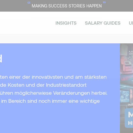
“
”
MAKING SUCCESS STORIES HAPPEN
INSIGHTS
SALARY GUIDES
U
d
en einer der innovativsten und am stärksten
de Kosten und der Industriestandort
führen möglicherwiese Veränderungen herbei.
 im Bereich sind noch immer eine wichtige