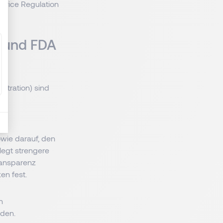
evice Regulation
 und FDA
stration) sind
wie darauf, den
legt strengere
ransparenz
en fest.
n
rden.