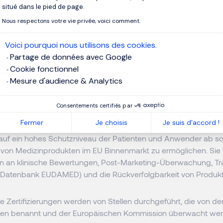
fgrund der bürokratisch-administrativ aufwendigen Medical D
situé dans le pied de page.
hlecht.
Nous respectons votre vie privée, voici comment.
torische Rahmenbedingungen: MDR
Voici pourquoi nous utilisons des cookies.
Medizintechnologie
Partage de données avec Google
Cookie fonctionnel
Mesure d'audience & Analytics
l Device Regulation) und FDA - System (Food and Drug Admini
rischen Rahmenwerke, die die Zulassung und Überwachung von
Consentements certifiés par
ten in der EU bzw. den USA regeln.
Fermer
Je choisis
Je suis d'accord !
 auf ein hohes Schutzniveau der Patienten und Anwender ab so
r von Medizinprodukten im EU Binnenmarkt zu ermöglichen. Sie 
n an klinische Bewertungen, Post-Marketing-Überwachung, T
 Datenbank EUDAMED) und die Rückverfolgbarkeit von Produkt
 Zertifizierungen werden von Stellen durchgeführt, die von de
aten benannt und der Europäischen Kommission überwacht we