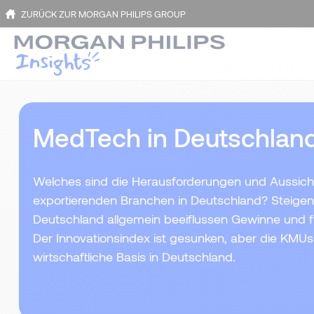
ZURÜCK ZUR MORGAN PHILIPS GROUP
MedTech in Deutschlan
Welches sind die Herausforderungen und Aussicht
exportierenden Branchen in Deutschland? Steigen
Deutschland allgemein beeiflussen Gewinne und 
Der Innovationsindex ist gesunken, aber die KMUs
wirtschaftliche Basis in Deutschland.