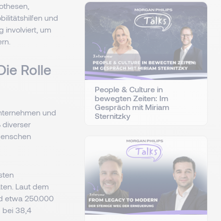
othesen,
litätshilfen und
 involviert, um
ern.
Die Rolle
People & Culture in
bewegten Zeiten: Im
Gespräch mit Miriam
 Unternehmen und
Sternitzky
 diverser
 Menschen
sten
ten. Laut dem
nd etwa 250.000
 bei 38,4