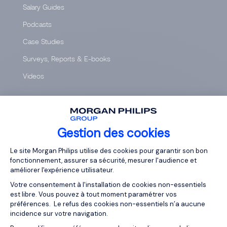
Salary Guides
Podcasts
Case Studies
Surveys, Reports & E-books
Videos
JOB DESCRIPTIONS
Accounting & Finance
Gestion des cookies
Digital
Plateforme de Gestion du Consentemen
Le site Morgan Philips utilise des cookies pour garantir son bon
Engineering & Industry
fonctionnement, assurer sa sécurité, mesurer l'audience et
améliorer l'expérience utilisateur.
General Management
Votre consentement à l'installation de cookies non-essentiels
Human Resources
est libre. Vous pouvez à tout moment paramétrer vos
préférences. Le refus des cookies non-essentiels n’a aucune
Insurance
incidence sur votre navigation.
IT