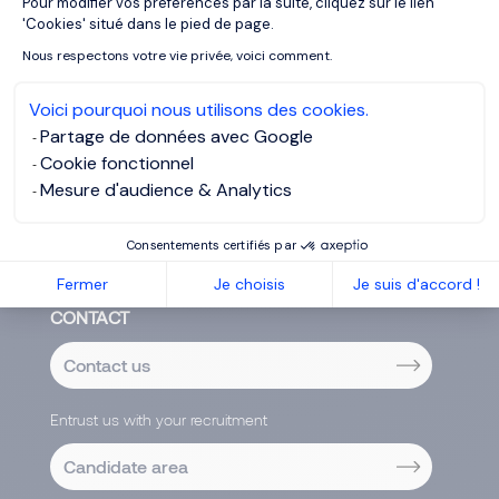
Pour modifier vos préférences par la suite, cliquez sur le lien
Axeptio consent
'Cookies' situé dans le pied de page.
Legal
Nous respectons votre vie privée, voici comment.
Life Sciences
Marketing & Communications
Voici pourquoi nous utilisons des cookies.
Partage de données avec Google
Office Support
Cookie fonctionnel
Purchase, Logistics & Supply Chain
Mesure d'audience & Analytics
Real Estate & Construction
Consentements certifiés par
Sales, Commercial & Distribution
Fermer
Je choisis
Je suis d'accord !
CONTACT
Contact us
Entrust us with your recruitment
Candidate area