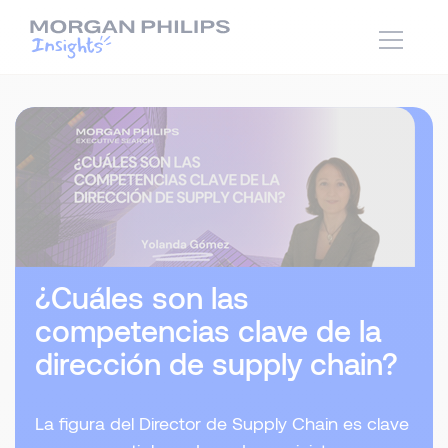
¿Cuáles son las
competencias clave de la
dirección de supply chain?
La figura del Director de Supply Chain es clave