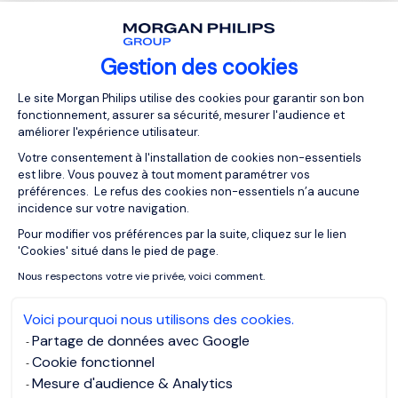
comerciales, los procesos organizacionales y las
actividades individuales. Es necesario promover y
operacionalizar el foco y la atención al cliente como un
Gestion des cookies
valor esencial.
Plateforme de Gestion du Consentemen
Le site Morgan Philips utilise des cookies pour garantir son bon
fonctionnement, assurer sa sécurité, mesurer l'audience et
En conclusión, contar con un líder de Supply Chain que
améliorer l'expérience utilisateur.
posea las competencias adecuadas, es decisivo para el
Votre consentement à l'installation de cookies non-essentiels
éxito de la organización. Su capacidad para gestionar
est libre. Vous pouvez à tout moment paramétrer vos
eficazmente todos los eslabones de la cadena de
préférences. Le refus des cookies non-essentiels n’a aucune
suministro impacta directamente en la eficiencia operativa
incidence sur votre navigation.
y en la competitividad del negocio. Su contribución va
Pour modifier vos préférences par la suite, cliquez sur le lien
Axeptio consent
claramente más allá de la mera gestión operativa, siendo
'Cookies' situé dans le pied de page.
un factor clave en la creación de valor y en la
Nous respectons votre vie privée, voici comment.
sostenibilidad del éxito empresarial a largo plazo.
Voici pourquoi nous utilisons des cookies.
Desde el
equipo Industria y Operaciones de Morgan
Partage de données avec Google
Philips
aportamos un sólido conocimiento de la función y
Cookie fonctionnel
sus retos, así con un histórico importante en la atracción y
Mesure d'audience & Analytics