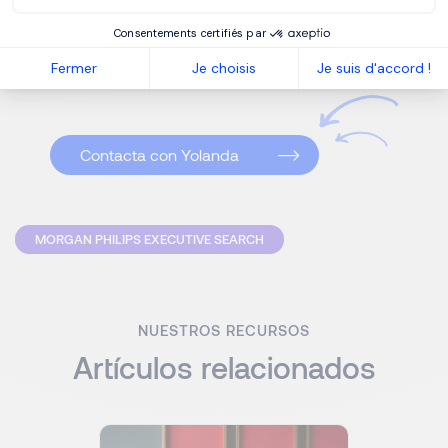
selección de profesionales con la experiencia y
habilidades adecuadas para liderar la cadena de
Consentements certifiés par
suministro en diferentes entornos y sectores.
Fermer
Je choisis
Je suis d'accord !
Contacta con Yolanda
MORGAN PHILIPS EXECUTIVE SEARCH
NUESTROS RECURSOS
Artículos relacionados