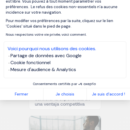
est libre. Vous pouvez à tout moment paramétrer vos
préférences. Le refus des cookies non-essentiels n’a aucune
Cómo gestionar los
incidence sur votre navigation.
procesos de selección
durante el verano sin perder
Pour modifier vos préférences par la suite, cliquez sur le lien
Axeptio consent
candidatos
'Cookies' situé dans le pied de page.
Nous respectons votre vie privée, voici comment.
Voici pourquoi nous utilisons des cookies.
Partage de données avec Google
Cookie fonctionnel
Mesure d'audience & Analytics
Consentements certifiés par
Búsqueda de empleo para
profesionales senior: cómo
Fermer
Je choisis
Je suis d'accord !
convertir la experiencia en
una ventaja competitiva