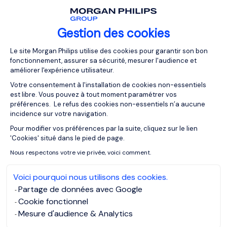
Porque el futuro no espera.
Y quienes sepan unir tecnología y criterio humano serán
Gestion des cookies
quienes lideren las nuevas reglas del juego.
Plateforme de Gestion du Consentemen
Le site Morgan Philips utilise des cookies pour garantir son bon
fonctionnement, assurer sa sécurité, mesurer l'audience et
Descubre nuestras soluciones de RPO
améliorer l'expérience utilisateur.
Votre consentement à l'installation de cookies non-essentiels
est libre. Vous pouvez à tout moment paramétrer vos
préférences. Le refus des cookies non-essentiels n’a aucune
MORGAN PHILIPS OUTSOURCING
incidence sur votre navigation.
Pour modifier vos préférences par la suite, cliquez sur le lien
Axeptio consent
'Cookies' situé dans le pied de page.
Nous respectons votre vie privée, voici comment.
NUESTROS RECURSOS
Artículos relacionados
Voici pourquoi nous utilisons des cookies.
Partage de données avec Google
Cookie fonctionnel
Mesure d'audience & Analytics