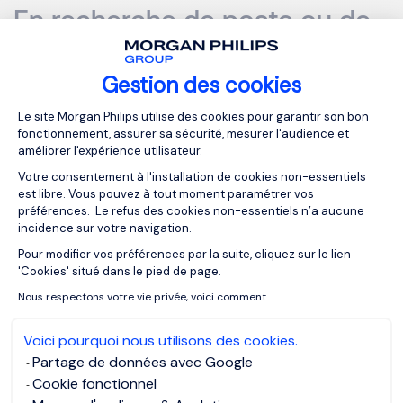
En recherche de poste ou de
talents ? Contactez-nous !
Gestion des cookies
Toujours selon l’étude réalisée par StackOverflow, plus
Plateforme de Gestion du Consentemen
Le site Morgan Philips utilise des cookies pour garantir son bon
d’un tiers des développeurs ont trouvé leur emploi après
fonctionnement, assurer sa sécurité, mesurer l'audience et
avoir été contacté par un consultant en recrutement.
améliorer l'expérience utilisateur.
Alors si vous êtes en recherche de poste ou souhaitez
Votre consentement à l'installation de cookies non-essentiels
recruter un développeur au sein de votre entreprise,
est libre. Vous pouvez à tout moment paramétrer vos
contactez un de nos consultant spécialisé sur ces
préférences. Le refus des cookies non-essentiels n’a aucune
incidence sur votre navigation.
fonctions :
Pour modifier vos préférences par la suite, cliquez sur le lien
Axeptio consent
'Cookies' situé dans le pied de page.
Olivier FOUS
Nous respectons votre vie privée, voici comment.
Team Leader Fyte Dev & Technology
olivier.fous@fyte.com
Voici pourquoi nous utilisons des cookies.
Partage de données avec Google
Cookie fonctionnel
MORGAN PHILIPS SPECIALIST RECRUITMENT