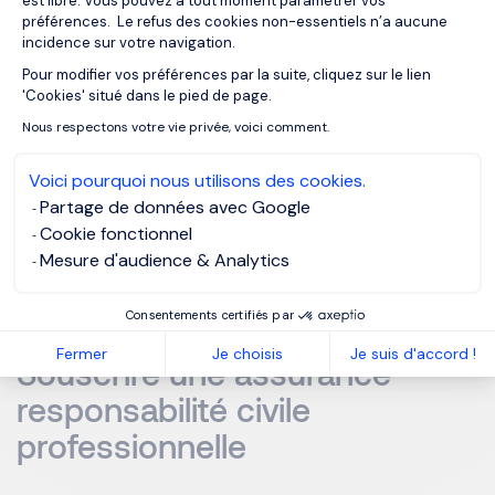
est libre. Vous pouvez à tout moment paramétrer vos
préférences. Le refus des cookies non-essentiels n’a aucune
Émettre des devis et factures conformes
incidence sur votre navigation.
Pour modifier vos préférences par la suite, cliquez sur le lien
Axeptio consent
Suivre votre trésorerie
'Cookies' situé dans le pied de page.
Nous respectons votre vie privée, voici comment.
Payer vos cotisations sociales et fiscales
Voici pourquoi nous utilisons des cookies.
Tenir une comptabilité rigoureuse
Partage de données avec Google
Cookie fonctionnel
Des outils comme Freebe, Indy ou QuickBooks peuvent
Mesure d'audience & Analytics
vous faciliter la tâche, mais l’accompagnement d’un
expert-comptable
reste un vrai plus.
Consentements certifiés par
Fermer
Je choisis
Je suis d'accord !
Souscrire une assurance
responsabilité civile
professionnelle