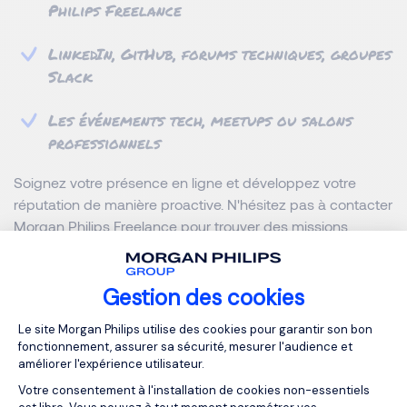
Philips Freelance
LinkedIn, GitHub, forums techniques, groupes
Slack
Les événements tech, meetups ou salons
professionnels
Soignez votre présence en ligne et développez votre
réputation de manière proactive. N'hésitez pas à contacter
Morgan Philips Freelance
pour trouver des missions.
Gérer l'administratif en toute
Gestion des cookies
autonomie
Plateforme de Gestion du Consentemen
Le site Morgan Philips utilise des cookies pour garantir son bon
fonctionnement, assurer sa sécurité, mesurer l'audience et
améliorer l'expérience utilisateur.
En tant que freelance, vous êtes aussi votre propre
gestionnaire. Il vous faudra :
Votre consentement à l'installation de cookies non-essentiels