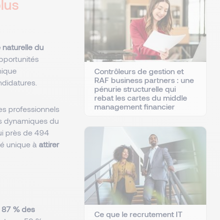
lus
é naturelle du
opportunités
mique
Contrôleurs de gestion et
RAF business partners : une
ndidatures.
pénurie structurelle qui
rebat les cartes du middle
management financier
es professionnels
lus dynamiques du
ui près de 494
ité unique à
attirer
i
87 % des
Ce que le recrutement IT