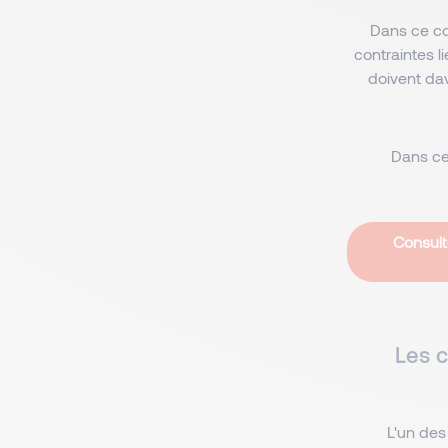
Dans ce co
contraintes l
doivent dav
Dans cer
Consult
Les 
L'un des