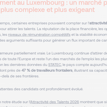
ment au Luxembourg : un marché p
, plus complexe et plus exigeant
emps, certaines entreprises pouvaient compter sur l'
attractivit
our attirer les talents. La réputation de la place financière, les 
s, les
niveaux de rémunération compétitifs
et la stabilité écono
 des arguments suffisants pour générer un flux important de ca
demeure partiellement vraie. Le Luxembourg continue d'attirer d
s de toute l'Europe et reste l'un des marchés de l'emploi les p
lon les dernières données du
STATEC
, le pays compte aujourd'h
 dont près de
47 % de travailleurs frontaliers
, illustrant sa capac
delà de ses frontières.
s attentes des candidats ont profondément évolué.
 notre étude sur l’
Attractivité des Talents 2026
montrent que s