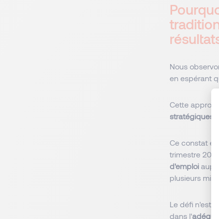
Pourquo
traditi
résultat
Nous observon
en espérant q
Cette approch
stratégiques
o
Ce constat est
trimestre 202
d'emploi
auprè
plusieurs mill
Le défi n'est 
dans l'
adéquat