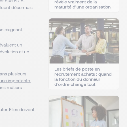
 et que 50 %
révèle vraiment de la
maturité d’une organisation
aluent désormais
us exigeant.
évaluent un
évolution et un
Les briefs de poste en
ans plusieurs
recrutement achats : quand
la fonction du donneur
urie importante
,
d’ordre change tout
ins métiers
ter. Elles doivent