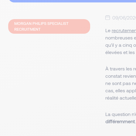
09/06/202
MORGAN PHILIPS SPECIALIST
RECRUITMENT
Le
recruteme
nombreuses e
qu'il y a cinq
élevées et les
À travers le
constat revien
ne sont pas n
cas, elles ap
réalité actuel
La question n
différemment