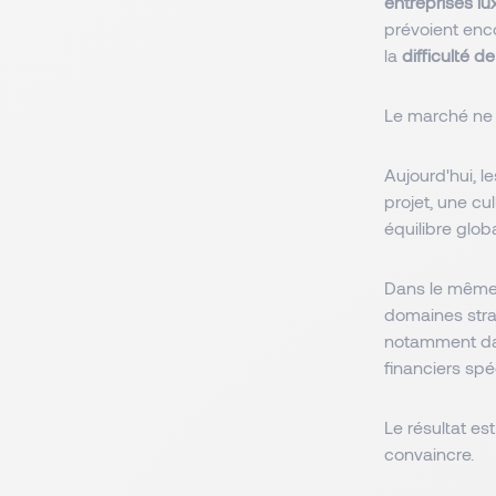
entreprises l
prévoient enc
la
difficulté d
Le marché ne 
Aujourd'hui, l
projet, une cu
équilibre glob
Dans le même 
domaines stra
notamment dans
financiers spé
Le résultat es
convaincre.