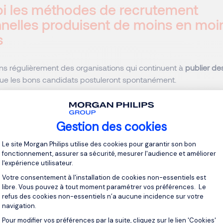
i les méthodes de recrutement
onnelles produisent de moins en moi
s
s régulièrement des organisations qui continuent à
publier de
ue les bons candidats postuleront spontanément.
e peut encore fonctionner pour certains postes. Toutefois, pou
u les profils spécialisés, elle devient de plus en plus limitée.
Gestion des cookies
Plateforme de Gestion du Consentement 
Le site Morgan Philips utilise des cookies pour garantir son bon
 d'autant plus vrai que le marché reste particulièrement actif. 
fonctionnement, assurer sa sécurité, mesurer l'audience et améliorer
6, les employeurs luxembourgeois ont déclaré près de
4 000 no
l'expérience utilisateur.
s de l'
ADEM
, soit une progression de près de 19 % sur un an, 
Votre consentement à l'installation de cookies non-essentiels est
iers de postes demeuraient ouverts.
libre. Vous pouvez à tout moment paramétrer vos préférences. Le
refus des cookies non-essentiels n’a aucune incidence sur votre
navigation.
donc pas le manque d'offres ni le manque de candidats. Il rési
ion entre les compétences recherchées et les profils disponib
Pour modifier vos préférences par la suite, cliquez sur le lien 'Cookies'
Axeptio consent