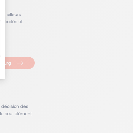
s meilleurs
llicités et
bourg
e décision des
 le seul élément