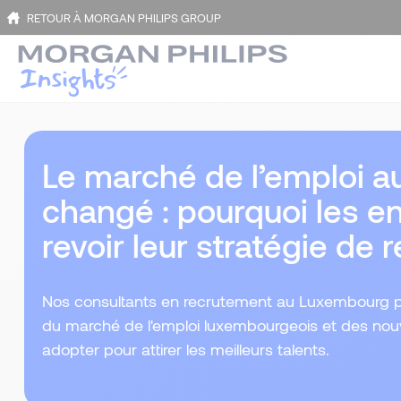
RETOUR À MORGAN PHILIPS GROUP
Le marché de l’emploi 
changé : pourquoi les en
revoir leur stratégie de
Nos consultants en recrutement au Luxembourg pa
du marché de l'emploi luxembourgeois et des nouv
adopter pour attirer les meilleurs talents.