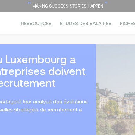
“
”
MAKING SUCCESS STORIES HAPPEN
RESSOURCES
ÉTUDES DES SALAIRES
FICHE
au Luxembourg a
treprises doivent
 recrutement
rtagent leur analyse des évolutions
elles stratégies de recrutement à