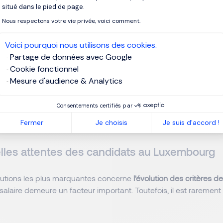
situé dans le pied de page.
Nous respectons votre vie privée, voici comment.
onsultants en recrutement au Luxembourg
, nous savons que le
 rarement en recherche active. Ils sont déjà en poste, souvent so
Voici pourquoi nous utilisons des cookies.
nt sélectifs quant aux opportunités qu'ils acceptent d'explorer.
Partage de données avec Google
Cookie fonctionnel
te, attendre les candidatures ne suffit plus.
Mesure d'audience & Analytics
z vos processus avec nos consultants en recrutement au Luxem
Consentements certifiés par
Fermer
Je choisis
Je suis d'accord !
lles attentes des candidats au Luxembourg
lutions les plus marquantes concerne
l'évolution des critères d
 salaire demeure un facteur important. Toutefois, il est rarement