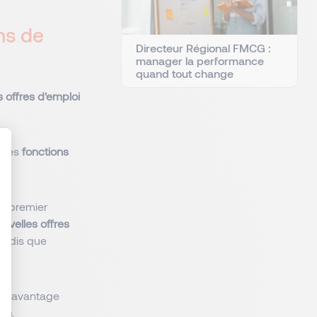
ns de
Directeur Régional FMCG :
manager la performance
quand tout change
s offres d'emploi
r les
fonctions
: Personnalisez vos Options
Au premier
uvelles offres
tandis que
de davantage
les
.