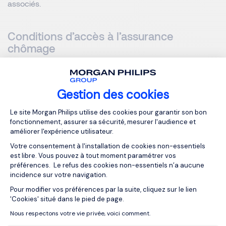
associés.
Conditions d’accès à l’assurance
chômage
Pour ouvrir des droits à l’assurance chômage, la rupture du
contrat de travail doit être initiée par l’employeur. Cette
Gestion des cookies
règle constitue un élément clé à anticiper dans la gestion
Plateforme de Gestion du Consentemen
de son parcours en portage salarial.
Le site Morgan Philips utilise des cookies pour garantir son bon
fonctionnement, assurer sa sécurité, mesurer l'audience et
améliorer l'expérience utilisateur.
Optimisation financière et
Votre consentement à l'installation de cookies non-essentiels
avantages liés au portage
est libre. Vous pouvez à tout moment paramétrer vos
préférences. Le refus des cookies non-essentiels n’a aucune
salarial
incidence sur votre navigation.
Pour modifier vos préférences par la suite, cliquez sur le lien
Axeptio consent
'Cookies' situé dans le pied de page.
Le portage salarial permet également d’optimiser la
Nous respectons votre vie privée, voici comment.
rémunération du freelance dans un cadre légal et