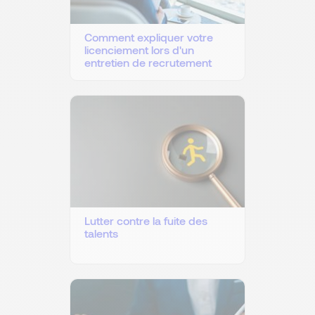
Comment expliquer votre
licenciement lors d'un
entretien de recrutement
Lutter contre la fuite des
talents