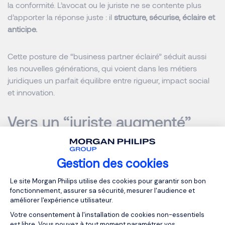
la conformité. L’avocat ou le juriste ne se contente plus
d’apporter la réponse juste : il
structure, sécurise, éclaire et
anticipe.
Cette posture de “business partner éclairé” séduit aussi
les nouvelles générations, qui voient dans les métiers
juridiques un parfait équilibre entre rigueur, impact social
et innovation.
Vers un “juriste augmenté”
mais toujours profondément
humain
Gestion des cookies
Plateforme de Gestion du Consentemen
Le site Morgan Philips utilise des cookies pour garantir son bon
Au fond, la grande question est peut être celle-ci :
fonctionnement, assurer sa sécurité, mesurer l'audience et
comment les professionnels du droit peuvent-ils préserver
améliorer l'expérience utilisateur.
leur exigence intellectuelle tout en s’ouvrant pleinement
Votre consentement à l'installation de cookies non-essentiels
aux outils et pratiques émergentes ?
est libre. Vous pouvez à tout moment paramétrer vos