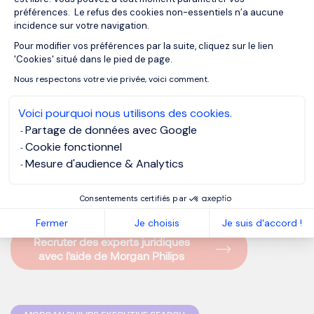
préférences. Le refus des cookies non-essentiels n’a aucune
incidence sur votre navigation.
La réponse semble déjà se dessiner : par la formation
Pour modifier vos préférences par la suite, cliquez sur le lien
continue, le dialogue interdisciplinaire, et une curiosité
Axeptio consent
'Cookies' situé dans le pied de page.
renouvelée. Les juristes et avocats qui brillent aujourd’hui
Nous respectons votre vie privée, voici comment.
sont ceux qui savent conjuguer expertise technique, sens
de l’éthique, agilité et vision long terme.
Voici pourquoi nous utilisons des cookies.
Partage de données avec Google
Les transformations en cours ne sont pas une menace :
Cookie fonctionnel
elles sont une formidable fenêtre d’opportunités
pour
Mesure d'audience & Analytics
redéfinir la valeur du droit dans la société française.
Consentements certifiés par
Fermer
Je choisis
Je suis d'accord !
Recruter des experts juridiques
avec l'aide de Morgan Philips