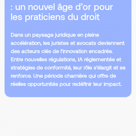
: un nouvel âge d’or pour
les praticiens du droit
Dans un paysage juridique en pleine
accélération, les juristes et avocats deviennent
des acteurs clés de l’innovation encadrée.
Entre nouvelles régulations, IA réglementée et
stratégies de conformité, leur rôle s’élargit et se
renforce. Une période charnière qui offre de
réelles opportunités pour redéfinir leur impact.