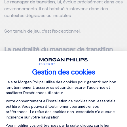
Le
manager de transition
, lui, évolue précisément dans ces
environnements. Il est habitué à intervenir dans des
contextes dégradés ou instables.
Son terrain de jeu, c’est l’exceptionnel.
La neutralité du manager de transition
facilite les décisions sensibles
Gestion des cookies
Dans les périodes sensibles, la neutralité fait la différence.
Plateforme de Gestion du Consentemen
Le site Morgan Philips utilise des cookies pour garantir son bon
Un
manager de transition
n’est pas pris dans les jeux de
fonctionnement, assurer sa sécurité, mesurer l'audience et
améliorer l'expérience utilisateur.
pouvoir internes. Il n’a pas d’historique ni d’enjeux
politiques.
Votre consentement à l'installation de cookies non-essentiels
est libre. Vous pouvez à tout moment paramétrer vos
préférences. Le refus des cookies non-essentiels n’a aucune
Cela lui permet :
incidence sur votre navigation.
Pour modifier vos préférences par la suite, cliquez sur le lien
Axeptio consent