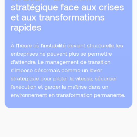
stratégique face aux crises
et aux transformations
rapides
À l’heure où l’instabilité devient structurelle, les
entreprises ne peuvent plus se permettre
d’attendre. Le management de transition
s’impose désormais comme un levier
stratégique pour piloter la vitesse, sécuriser
l’exécution et garder la maîtrise dans un
environnement en transformation permanente.