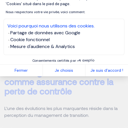
'Cookies' situé dans le pied de page.
de trancher plus rapidement,
Nous respectons votre vie privée, voici comment.
d’arbitrer sans biais,
Voici pourquoi nous utilisons des cookies.
de prendre des décisions parfois difficiles mais
Partage de données avec Google
nécessaires.
Cookie fonctionnel
Mesure d'audience & Analytics
Dans des moments critiques, cette objectivité devient un
actif stratégique.
Consentements certifiés par
Le management de transition
Fermer
Je choisis
Je suis d'accord !
comme assurance contre la
perte de contrôle
L’une des évolutions les plus marquantes réside dans la
perception du management de transition.