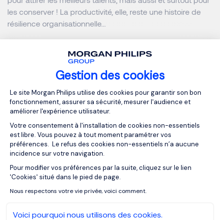
les conserver ! La productivité, elle, reste une histoire de
résilience organisationnelle…
Le rôle des cabinets de
recrutement face à la pénurie
Gestion des cookies
d'ingénieurs
Plateforme de Gestion du Consentemen
Le site Morgan Philips utilise des cookies pour garantir son bon
fonctionnement, assurer sa sécurité, mesurer l'audience et
améliorer l'expérience utilisateur.
La pénurie d'ingénieurs dans l'industrie constitue un défi
majeur qui nécessite une action concertée de la part des
Votre consentement à l'installation de cookies non-essentiels
est libre. Vous pouvez à tout moment paramétrer vos
entreprises, des établissements d'enseignement et des
préférences. Le refus des cookies non-essentiels n’a aucune
pouvoirs publics.
incidence sur votre navigation.
Pour modifier vos préférences par la suite, cliquez sur le lien
Axeptio consent
En attendant, les entreprises sont en grande difficulté et
'Cookies' situé dans le pied de page.
doivent bien souvent avoir recours aux
cabinets de
Nous respectons votre vie privée, voici comment.
recrutement
. Une fois la relation installée et le contrat de
confiance établi, votre consultant recueille les informations
Voici pourquoi nous utilisons des cookies.