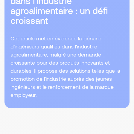
dans l'industrie
agroalimentaire : un défi
croissant
Cet article met en évidence la pénurie
d'ingénieurs qualifiés dans l'industrie
agroalimentaire, malgré une demande
croissante pour des produits innovants et
durables. Il propose des solutions telles que la
promotion de l'industrie auprès des jeunes
ingénieurs et le renforcement de la marque
employeur.