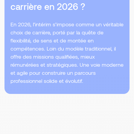
carrière en 2026 ?
En 2026, l’intérim s’impose comme un véritable
choix de carrière, porté par la quête de
flexibilité, de sens et de montée en
compétences. Loin du modèle traditionnel, il
offre des missions qualifiées, mieux
rémunérées et stratégiques. Une voie moderne
et agile pour construire un parcours
professionnel solide et évolutif.