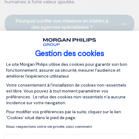
humaines à forte valeur ajoutée.
Pourquoi confier vos missions en intérim à
des agences spécialisées ?
Gestion des cookies
Gestion des coûts maîtrisée
Plateforme de Gestion du Consentemen
Le site Morgan Philips utilise des cookies pour garantir son bon
fonctionnement, assurer sa sécurité, mesurer l'audience et
L’un des principaux atouts du recours à l’intérim réside
améliorer l'expérience utilisateur.
dans la maîtrise des coûts, à la fois directs et indirects.
Votre consentement à l'installation de cookies non-essentiels
Contrairement à un
recrutement permanent
,
l’intérim
est libre. Vous pouvez à tout moment paramétrer vos
permet d’ajuster précisément les ressources en fonction
préférences. Le refus des cookies non-essentiels n’a aucune
des besoins réels de l’entreprise.
incidence sur votre navigation.
Pour modifier vos préférences par la suite, cliquez sur le lien
Axeptio consent
'Cookies' situé dans le pied de page.
Concrètement, cela signifie :
Nous respectons votre vie privée, voici comment.
Une réduction des coûts fixes :
les entreprises évitent