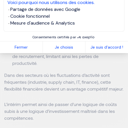
Voici pourquoi nous utilisons des cookies.
les charges liées à un contrat long (intégration,
Partage de données avec Google
formation longue, gestion administrative interne).
Cookie fonctionnel
Une meilleure prévisibilité budgétaire :
les coûts sont
Mesure d'audience & Analytics
directement corrélés à la durée et à la nature de la
mission.
Consentements certifiés par
Une optimisation du time-to-hire :
le recours à une
Fermer
Je choisis
Je suis d'accord !
agence spécialisée réduit considérablement les délais
de recrutement, limitant ainsi les pertes de
productivité.
Dans des secteurs où les fluctuations d’activité sont
fréquentes (industrie, supply chain, IT, finance), cette
flexibilité financière devient un avantage compétitif majeur.
L’intérim permet ainsi de passer d’une logique de coûts
subis à une logique d’investissement maîtrisé dans les
compétences.