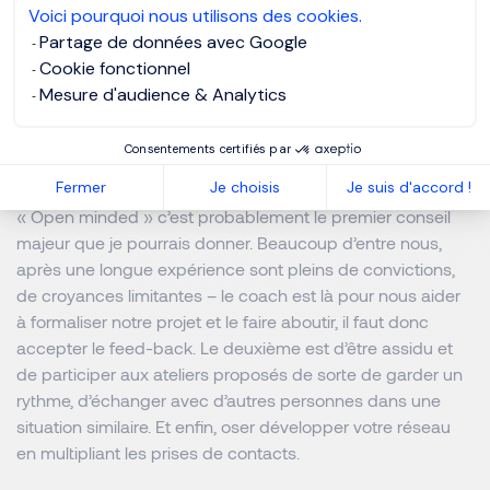
Voici pourquoi nous utilisons des cookies.
éclairage, sa connaissance du marché, des codes du
Partage de données avec Google
recrutement, son regard nécessaire parfois critique sont
Cookie fonctionnel
des facteurs clés de succès.
Mesure d'audience & Analytics
– Quels conseils donneriez-vous aux personnes qui
Consentements certifiés par
s’apprêtent à suivre une prestation d’outplacement ?
Fermer
Je choisis
Je suis d'accord !
« Open minded » c’est probablement le premier conseil
majeur que je pourrais donner. B
eaucoup d’entre nous,
après une longue expérience sont pleins de convictions,
de croyances limitantes – le coach est là pour nous aider
à formaliser notre projet et le faire aboutir, il faut donc
accepter le feed-back. Le deuxième est d’être assidu et
de participer aux ateliers proposés de sorte de garder un
rythme, d’échanger avec d’autres personnes dans une
situation similaire. Et enfin, oser développer votre réseau
en multipliant les prises de contacts.