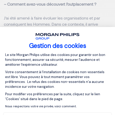
– Comment avez-vous découvert l’outplacement ?
J’ai été amené à faire évoluer les organisations et par
conséquent les Hommes. Dans ce contexte, il arrive
parfois de nous séparer de collaborateurs dont la qualité
professionnelle n’est pas à remettre en cause. Le souci de
bien accompagner la « séparation » nous amène à mettre
Gestion des cookies
en œuvre un certain nombre de dispositifs favorisant le
Plateforme de Gestion du Consentemen
reclassement. C’est dans ce contexte que j’ai connu
Le site Morgan Philips utilise des cookies pour garantir son bon
fonctionnement, assurer sa sécurité, mesurer l'audience et
l’outplacement qui me semblait être une bonne réponse.
améliorer l'expérience utilisateur.
Fort de cette première expérience au travers de
Votre consentement à l'installation de cookies non-essentiels
collaborateurs, j’ai moi même profité de ce dispositif à ma
est libre. Vous pouvez à tout moment paramétrer vos
demande lorsque j’ai quitté mon poste.
préférences. Le refus des cookies non-essentiels n’a aucune
incidence sur votre navigation.
– Quel est votre bilan après expérience ?
Pour modifier vos préférences par la suite, cliquez sur le lien
Axeptio consent
'Cookies' situé dans le pied de page.
Nous respectons votre vie privée, voici comment.
Très positif, le choix du coach est essentiel dans la
compréhension du projet, et son aboutissement. Son