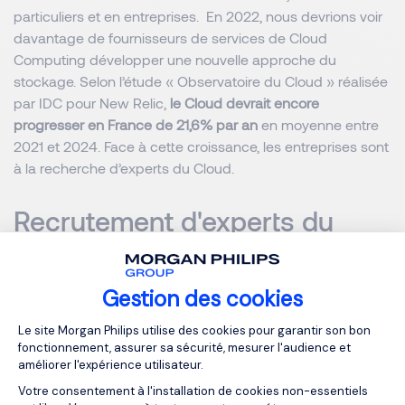
particuliers et en entreprises. En 2022, nous devrions voir
davantage de fournisseurs de services de Cloud
Computing développer une nouvelle approche du
stockage. Selon l’étude « Observatoire du Cloud » réalisée
par IDC pour New Relic,
le Cloud devrait encore
progresser en France de 21,6% par an
en moyenne entre
2021 et 2024. Face à cette croissance, les entreprises sont
à la recherche d’experts du Cloud.
Recrutement d'experts du
Cloud Computing
Gestion des cookies
Notre équipe Fyte Dev & Technology peut vous
Plateforme de Gestion du Consentemen
accompagner dans le recrutement de talents de ce
Le site Morgan Philips utilise des cookies pour garantir son bon
secteur.
Contactez-nous
.
fonctionnement, assurer sa sécurité, mesurer l'audience et
améliorer l'expérience utilisateur.
Votre consentement à l'installation de cookies non-essentiels