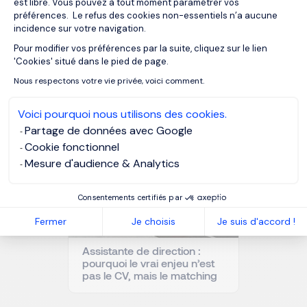
MORGAN PHILIPS SPECIALIST RECRUITMENT
est libre. Vous pouvez à tout moment paramétrer vos
préférences. Le refus des cookies non-essentiels n’a aucune
incidence sur votre navigation.
Pour modifier vos préférences par la suite, cliquez sur le lien
Axeptio consent
'Cookies' situé dans le pied de page.
NOS RESSOURCES
Nous respectons votre vie privée, voici comment.
À lire aussi
Voici pourquoi nous utilisons des cookies.
Partage de données avec Google
Cookie fonctionnel
Mesure d'audience & Analytics
Consentements certifiés par
Fermer
Je choisis
Je suis d'accord !
Assistante de direction :
pourquoi le vrai enjeu n’est
pas le CV, mais le matching