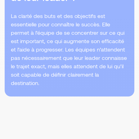
La clarté des buts et des objectifs est
essentielle pour connaître le succès. Elle
permet à l’équipe de se concentrer sur ce qui
est important, ce qui augmente son efficacité
et l’aide à progresser. Les équipes n’attendent
pas nécessairement que leur leader connaisse
le trajet exact, mais elles attendent de lui qu’il
soit capable de définir clairement la
destination.