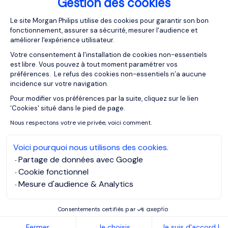
Gestion des cookies
trop en faire, un simple « merci » ou « bon travail, bien joué
» suffit. La reconnaissance est un des outils les plus
Plateforme de Gestion du Consentemen
Le site Morgan Philips utilise des cookies pour garantir son bon
puissants des leaders, mais il est à utiliser avec
fonctionnement, assurer sa sécurité, mesurer l'audience et
parcimonie.
améliorer l'expérience utilisateur.
Votre consentement à l'installation de cookies non-essentiels
Des remarques constructives
est libre. Vous pouvez à tout moment paramétrer vos
préférences. Le refus des cookies non-essentiels n’a aucune
pour une progression
incidence sur votre navigation.
constante
Pour modifier vos préférences par la suite, cliquez sur le lien
Axeptio consent
'Cookies' situé dans le pied de page.
Nous respectons votre vie privée, voici comment.
Nous faisons tous des erreurs, mais critiquer n’a jamais
aider à les réparer. Ce que veulent les équipes, ce sont
Voici pourquoi nous utilisons des cookies.
des remarques constructives. Si le résultat ne correspond
Partage de données avec Google
pas à ce que vous vouliez, dites-leur, mais d’une façon qui
Cookie fonctionnel
leur permet d’apprendre et de s’améliorer. De cette
Mesure d'audience & Analytics
manière, ils vont savoir comment ne pas faire la même
erreur la prochaine fois.
Consentements certifiés par
Fermer
Je choisis
Je suis d'accord !