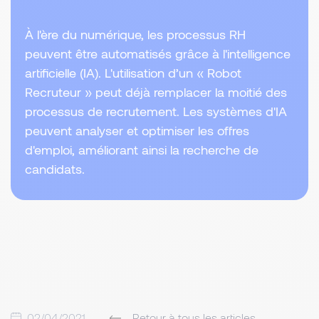
À l'ère du numérique, les processus RH
peuvent être automatisés grâce à l'intelligence
artificielle (IA). L'utilisation d’un « Robot
Recruteur » peut déjà remplacer la moitié des
processus de recrutement. Les systèmes d'IA
peuvent analyser et optimiser les offres
d'emploi, améliorant ainsi la recherche de
candidats.
02/04/2021
Retour à tous les articles