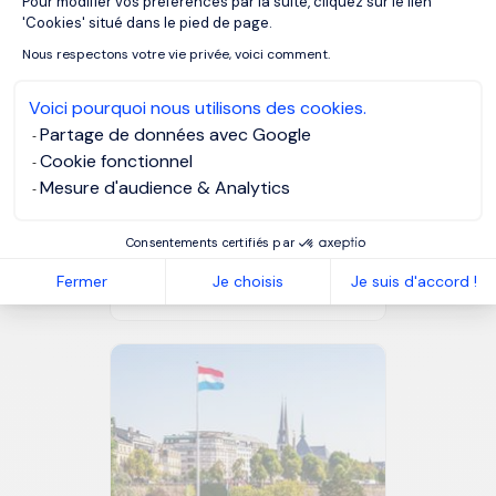
Pour modifier vos préférences par la suite, cliquez sur le lien
Axeptio consent
'Cookies' situé dans le pied de page.
Nous respectons votre vie privée, voici comment.
Voici pourquoi nous utilisons des cookies.
Partage de données avec Google
Cookie fonctionnel
Mesure d'audience & Analytics
Consentements certifiés par
Assistante de direction :
pourquoi le vrai enjeu n’est
Fermer
Je choisis
Je suis d'accord !
pas le CV, mais le matching