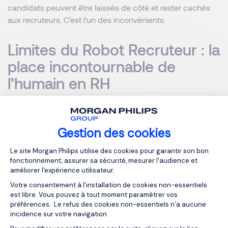
candidats peuvent être laissés de côté et rester cachés
aux recruteurs. C'est l'un des inconvénients.
Limites du Robot Recruteur : la
place incontournable de
l’humain en RH
Même à l’époque de la digitalisation, l’accent mis sur
l’élément «H» de RH ne doit pas être perdu.
Gestion des cookies
Plateforme de Gestion du Consentemen
Le site Morgan Philips utilise des cookies pour garantir son bon
MORGAN PHILIPS SPECIALIST RECRUITMENT
fonctionnement, assurer sa sécurité, mesurer l'audience et
améliorer l'expérience utilisateur.
Votre consentement à l'installation de cookies non-essentiels
est libre. Vous pouvez à tout moment paramétrer vos
préférences. Le refus des cookies non-essentiels n’a aucune
NOS RESSOURCES
incidence sur votre navigation.
À lire aussi