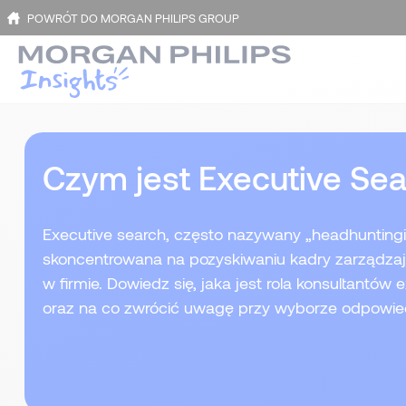
POWRÓT DO MORGAN PHILIPS GROUP
Czym jest Executive Se
Executive search, często nazywany „headhuntingie
skoncentrowana na pozyskiwaniu kadry zarządzają
w firmie. Dowiedz się, jaka jest rola konsultantów 
oraz na co zwrócić uwagę przy wyborze odpowiedni