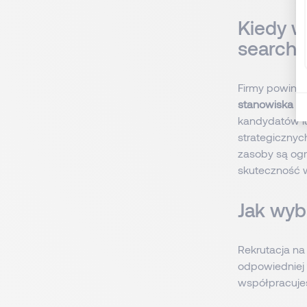
Kiedy w
search?
Firmy powinny
stanowiska w
kandydatów lu
strategicznyc
zasoby są ogr
skuteczność w
Jak wyb
Rekrutacja na
odpowiedniej
współpracujes