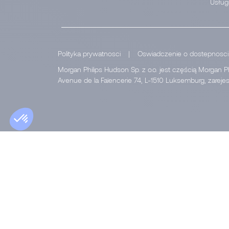
Usługi
Polityka prywatnosci
|
Oswiadczenie o dostepnosci
Morgan Philips Hudson Sp. z o.o. jest częścią Morgan P
Avenue de la Faïencerie 74, L-1510 Luksemburg, zarej