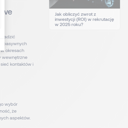
tive
Jak obliczyć zwrot z
inwestycji (ROI) w rekrutację
w 2025 roku?
bsadzić
 do pasywnych
, w okresach
gdy wewnętrzne
, sieć kontaktów i
ego wybór
ność, że
tnych aspektów.