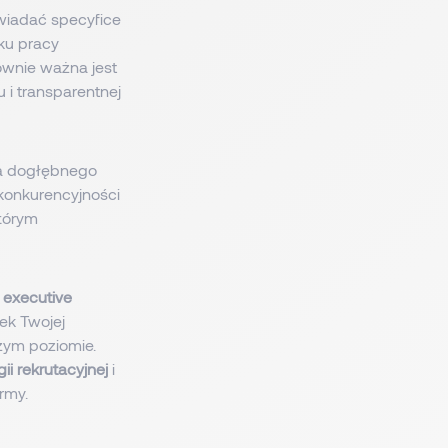
wiadać specyfice
nku pracy
ównie ważna jest
 i transparentnej
ga dogłębnego
konkurencyjności
którym
 executive
ek Twojej
zym poziomie.
ii rekrutacyjnej
i
irmy.