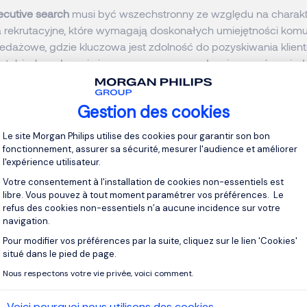
ecutive search
musi być wszechstronny ze
względu na charakt
 rekrutacyjne, które wymagają doskonałych umiejętności komu
zedażowe, gdzie kluczowa jest zdolność do pozyskiwania klient
 także koordynację i sprawne przeprowadzanie rozmów międz
co wymaga doskonałej organizacji i umiejętności zarządzani
.
Gestion des cookies
Plateforme de Gestion du Consentement 
ą korzyści ze współpracy z firmą exe
Le site Morgan Philips utilise des cookies pour garantir son bon
fonctionnement, assurer sa sécurité, mesurer l'audience et améliorer
l'expérience utilisateur.
Votre consentement à l'installation de cookies non-essentiels est
ve search
, czyli headhunterzy, oferują wyspecjalizowane usług
libre. Vous pouvez à tout moment paramétrer vos préférences. Le
refus des cookies non-essentiels n’a aucune incidence sur votre
ną rekrutację, co przynosi organizacjom liczne korzyści przy o
navigation.
ższego szczebla
. Większość firm decyduje się na współpracę 
Pour modifier vos préférences par la suite, cliquez sur le lien 'Cookies'
Axeptio consent
rch, ponieważ daje im to dostęp do najlepszych talentów na r
situé dans le pied de page.
wala skorzystać z wiedzy i analiz rynkowych dostarczanych pr
Nous respectons votre vie privée, voici comment.
 Dodatkową zaletą jest pełna poufność procesu, co umożliwia
 stanowiska, które są aktualnie obsadzone.
Voici pourquoi nous utilisons des cookies.