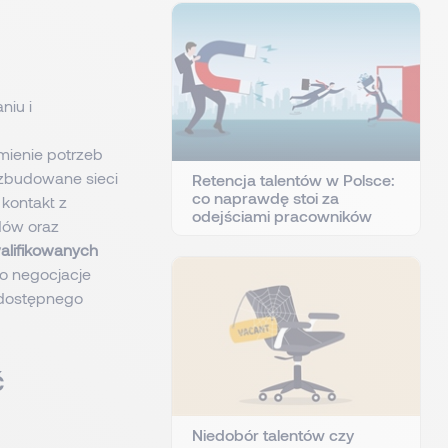
niu i
mienie potrzeb
ozbudowane sieci
Retencja talentów w Polsce:
co naprawdę stoi za
 kontakt z
odejściami pracowników
dów oraz
lifikowanych
o negocjacje
o dostępnego
ć
Niedobór talentów czy