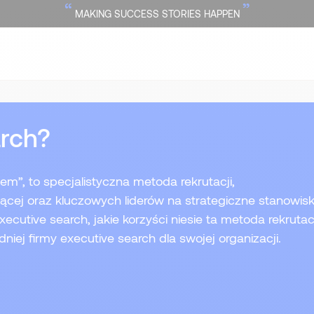
“
”
MAKING SUCCESS STORIES HAPPEN
arch?
m”, to specjalistyczna metoda rekrutacji,
cej oraz kluczowych liderów na strategiczne stanowis
executive search, jakie korzyści niesie ta metoda rekrutac
ej firmy executive search dla swojej organizacji.