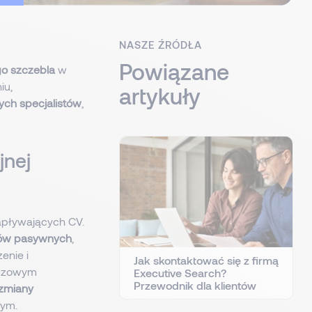
NASZE ŹRÓDŁA
Powiązane
o szczebla
w
iu,
artykuły
ych specjalistów
,
jnej
 napływających CV.
ów pasywnych
,
enie i
Jak skontaktować się z firmą
uczowym
Executive Search?
Przewodnik dla klientów
 zmiany
wym.