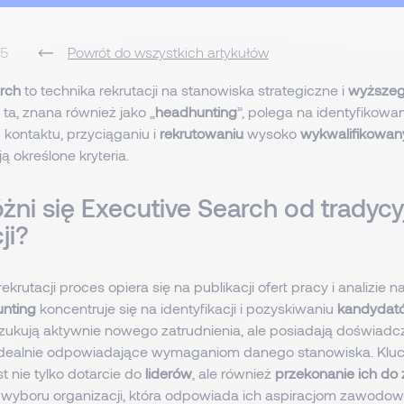
25
Powrót do wszystkich artykułów
rch
to technika rekrutacji na stanowiska strategiczne i
wyższeg
 ta, znana również jako „
headhunting
”, polega na identyfikowan
kontaktu, przyciąganiu i
rekrutowaniu
wysoko
wykwalifikowan
ją określone kryteria.
żni się Executive Search od tradycy
ji?
ekrutacji proces opiera się na publikacji ofert pracy i analizie
nting
koncentruje się na identyfikacji i pozyskiwaniu
kandydat
szukują aktywnie nowego zatrudnienia, ale posiadają doświadcz
 idealnie odpowiadające wymaganiom danego stanowiska. Kl
t nie tylko dotarcie do
liderów
, ale również
przekonanie ich do
 wyboru organizacji, która odpowiada ich aspiracjom zawodo