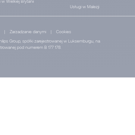
 w Wielkiej Brytanii
Usługi w Malezji
|
Zarzadzanie danymi
|
Cookies
hilips Group, spółki zarejestrowanej w Luksemburgu, na
estrowanej pod numerem B 177 178.