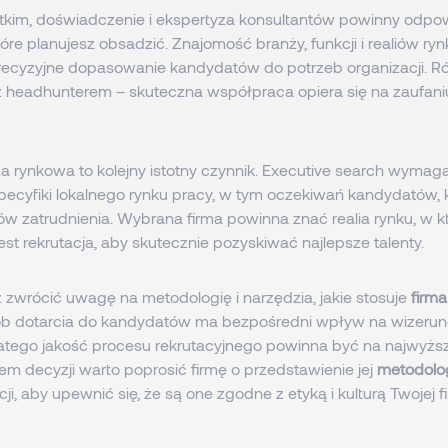
tkim, doświadczenie i ekspertyza konsultantów powinny odpo
óre planujesz obsadzić. Znajomość branży, funkcji i realiów ry
ecyzyjne dopasowanie kandydatów do potrzeb organizacji. R
i z headhunterem – skuteczna współpraca opiera się na zaufaniu
a rynkowa to kolejny istotny czynnik. Executive search wyma
pecyfiki lokalnego rynku pracy, w tym oczekiwań kandydatów, 
ków zatrudnienia. Wybrana firma powinna znać realia rynku, w 
st rekrutacja, aby skutecznie pozyskiwać najlepsze talenty.
 zwrócić uwagę na metodologię i narzędzia, jakie stosuje
firma
ób dotarcia do kandydatów ma bezpośredni wpływ na wizerun
dlatego jakość procesu rekrutacyjnego powinna być na najwyżs
em decyzji warto poprosić firmę o przedstawienie jej
metodolog
ji, aby upewnić się, że są one zgodne z etyką i kulturą Twojej f