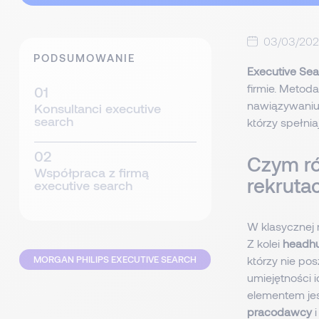
03/03/20
PODSUMOWANIE
Executive Sea
firmie. Metoda
nawiązywaniu 
Konsultanci executive
search
którzy spełnia
Czym ró
Współpraca z firmą
rekrutac
executive search
W klasycznej r
Z kolei
headhu
MORGAN PHILIPS EXECUTIVE SEARCH
którzy nie po
umiejętności
elementem jes
pracodawcy
i