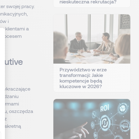
nieskuteczna rekrutacja?
er swojej pracy.
nikacyjnych,
ów i
y klientami a
a procesem
: Personnalisez vos Options
cutive
Przywództwo w erze
transformacji: Jakie
kompetencje będą
kluczowe w 2026?
i wykraczające
bsadzaniu
z firmami
ynku, oszczędza
zez
 dyskretną