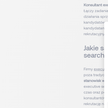
Konsultant ex
Łączy zadania
działania spr
kandydatów, a
kandydatami, 
rekrutacyjnym
Jakie s
search?
Firmy
executi
poza tradycyj
stanowisk wy
executive sea
czas oraz poz
konsultantów.
rekrutację na