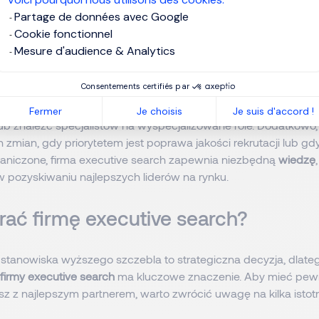
Partage de données avec Google
arto skorzystać z usług firmy execu
Cookie fonctionnel
Mesure d'audience & Analytics
Consentements certifiés par
 rozważyć współpracę z firmą executive search, gdy muszą o
yższego szczebla
, przeprowadzić
poufną rekrutację
, dotrzeć
Fermer
Je choisis
Je suis d'accord !
b znaleźć specjalistów na wyspecjalizowane role. Dodatkowo
h zmian, gdy priorytetem jest poprawa jakości rekrutacji lub 
aniczone, firma executive search zapewnia niezbędną
wiedzę
 pozyskiwaniu najlepszych liderów na rynku.
rać firmę executive search?
 stanowiska wyższego szczebla to strategiczna decyzja, dlat
firmy executive search
ma kluczowe znaczenie. Aby mieć pew
z z najlepszym partnerem, warto zwrócić uwagę na kilka isto