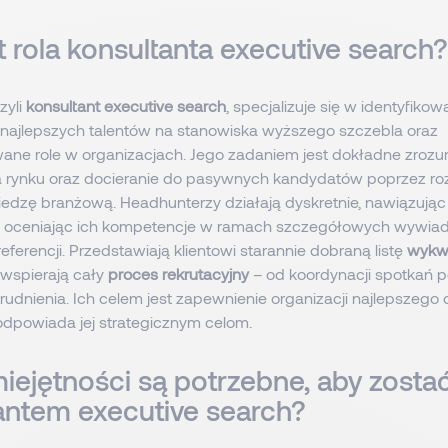
t rola konsultanta executive search?
czyli
konsultant executive search
, specjalizuje się w identyfikowa
najlepszych talentów na stanowiska wyższego szczebla oraz
ane role w organizacjach. Jego zadaniem jest dokładne zrozu
iza rynku oraz docieranie do pasywnych kandydatów poprzez r
iedzę branżową. Headhunterzy działają dyskretnie, nawiązując
i oceniając ich kompetencje w ramach szczegółowych wywia
ferencji. Przedstawiają klientowi starannie dobraną listę
wykwa
 wspierają cały
proces rekrutacyjny
– od koordynacji spotkań p
udnienia. Ich celem jest zapewnienie organizacji najlepszeg
 odpowiada jej strategicznym celom.
miejętności są potrzebne, aby zosta
antem executive search?