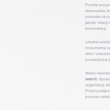
Przede wszys
stanowiska, kt
pozwala na pr
jakość relacj
komunikacji.
Lokalna wiedz
zrozumienia s
ofert i warun
prowadzona je
Warto również
search
. Spos
organizacji, 
Przed podjęci
procesu selekc