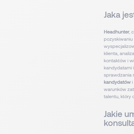
Jaka jes
Headhunter
, 
pozyskiwaniu 
wyspecjalizow
klienta, anal
kontaktów i w
kandydatami 
sprawdzania re
kandydatów
i
warunków zatr
talentu, który
Jakie u
konsult