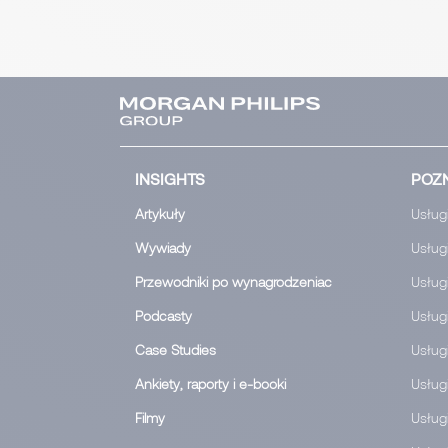
INSIGHTS
POZN
Artykuły
Usługi
Wywiady
Usługi
Przewodniki po wynagrodzeniac
Usług
Podcasty
Usług
Case Studies
Usług
Ankiety, raporty i e-booki
Usługi
Filmy
Usługi