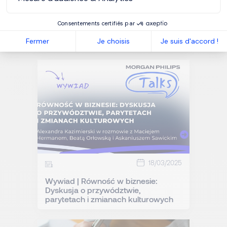
08/04/2025
Artykuły
Dlaczego warto współpracować z
Consentements certifiés par
firmą executive search?
Fermer
Je choisis
Je suis d'accord !
18/03/2025
Wywiad | Równość w biznesie:
Dyskusja o przywództwie,
parytetach i zmianach kulturowych