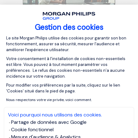
17/04/2025
Artykuły
Gestion des cookies
Czym zajmuje się firma executive
Plateforme de Gestion du Consentemen
search?
Le site Morgan Philips utilise des cookies pour garantir son bon
fonctionnement, assurer sa sécurité, mesurer l'audience et
améliorer l'expérience utilisateur.
Votre consentement à l'installation de cookies non-essentiels
est libre. Vous pouvez à tout moment paramétrer vos
préférences. Le refus des cookies non-essentiels n’a aucune
incidence sur votre navigation.
Pour modifier vos préférences par la suite, cliquez sur le lien
Axeptio consent
'Cookies' situé dans le pied de page.
Nous respectons votre vie privée, voici comment.
Voici pourquoi nous utilisons des cookies.
Partage de données avec Google
Cookie fonctionnel
Mesure d'audience & Analytics