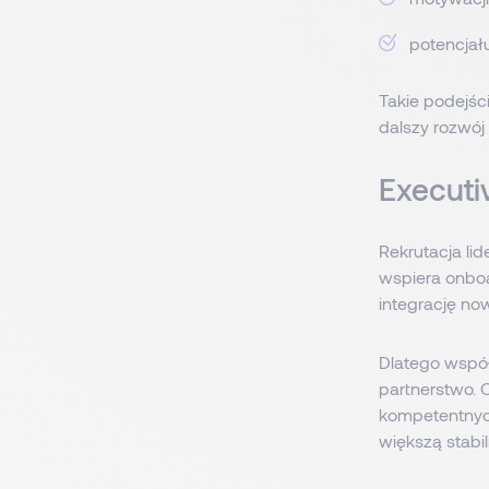
potencjał
Takie podejśc
dalszy rozwój 
Executi
Rekrutacja li
wspiera onboa
integrację no
Dlatego współ
partnerstwo. O
kompetentnych
większą stabi