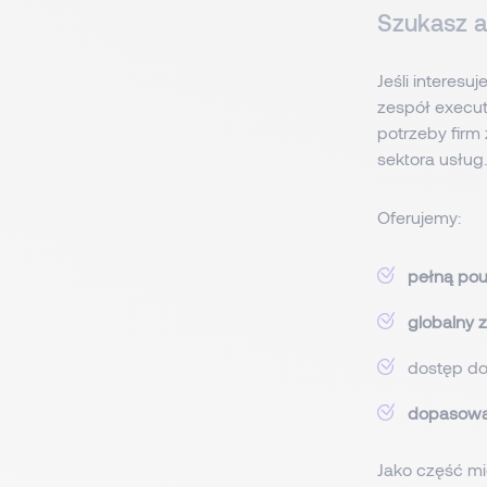
Szukasz a
Jeśli interesuj
zespół execut
potrzeby firm
sektora usług
Oferujemy:
pełną po
globalny 
dostęp do
dopasowan
Jako część m