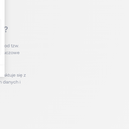
h,
ka?
ę od tzw.
, kluczowe
ntaktuje się z
m danych i