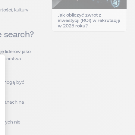
ości, kultury
Jak obliczyć zwrot z
inwestycji (ROI) w rekrutację
w 2025 roku?
e search?
ję liderów jako
iębiorstwa
ki mogą być
: Personnalisez vos Options
zmianach na
tórych nie