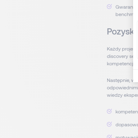
Gwarantuj
benchmark
Pozyski
Każdy projekt
discovery ses
kompetencje i
Następnie, w
odpowiednimi 
wiedzy eksper
kompetenc
dopasowan
motywacji