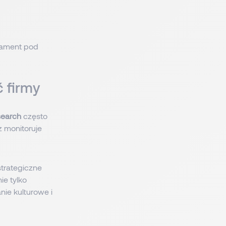
ndament pod
ć firmy
search
często
 monitoruje
strategiczne
ie tylko
ie kulturowe i