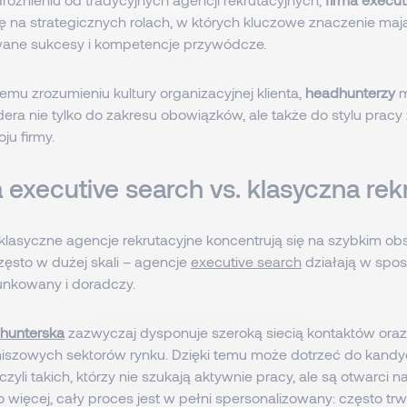
ię na strategicznych rolach, w których kluczowe znaczenie maj
ne sukcesy i kompetencje przywódcze.
emu zrozumieniu kultury organizacyjnej klienta,
headhunterzy
m
era nie tylko do zakresu obowiązków, ale także do stylu pracy 
ju firmy.
 executive search vs. klasyczna rek
lasyczne agencje rekrutacyjne koncentrują się na szybkim ob
zęsto w dużej skali – agencje
executive search
działają w spo
runkowany i doradczy.
hunterska
zazwyczaj dysponuje szeroką siecią kontaktów ora
niszowych sektorów rynku. Dzięki temu może dotrzeć do kand
yli takich, którzy nie szukają aktywnie pracy, ale są otwarci n
 więcej, cały proces jest w pełni spersonalizowany: często trwa