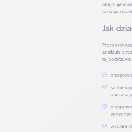
obejmuje ścis
rozwoju i ocz
Jak dzi
Proces rekrut
analizuje potr
tej podstawie:
przeprowa
kontaktuje
poszukują
przeprowa
sprawdzen
wspiera k