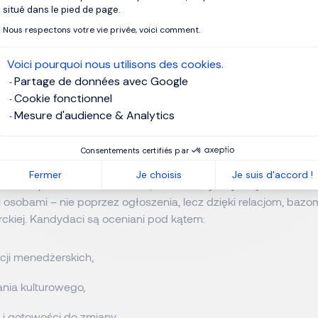
situé dans le pied de page.
ą eksperckie podejście, opierające się na analizach branżowyc
Nous respectons votre vie privée, voici comment.
ingu i relacjach z kandydatami.
Voici pourquoi nous utilisons des cookies.
wanie liderów – jak wygląda prakty
Partage de données avec Google
Cookie fonctionnel
 executive search jest unikalny. Agencja rozpoczyna współprac
Mesure d'audience & Analytics
sion
, gdzie wraz z klientem identyfikuje wyzwania strategiczne
 styl zarządzania oczekiwany od przyszłego lidera.
Consentements certifiés par
Fermer
Je choisis
Je suis d'accord !
 ramach procesu
direct search
, firma identyfikuje i dyskretnie ko
osobami – nie poprzez ogłoszenia, lecz dzięki relacjom, bazo
ckiej. Kandydaci są oceniani pod kątem:
ji menedżerskich,
ia kulturowego,
 i gotowości do zmiany,