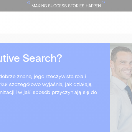
“
”
MAKING SUCCESS STORIES HAPPEN
cutive Search?
obrze znane, jego rzeczywista rola i
kuł szczegółowo wyjaśnia, jak działają
izacji i w jaki sposób przyczyniają się do