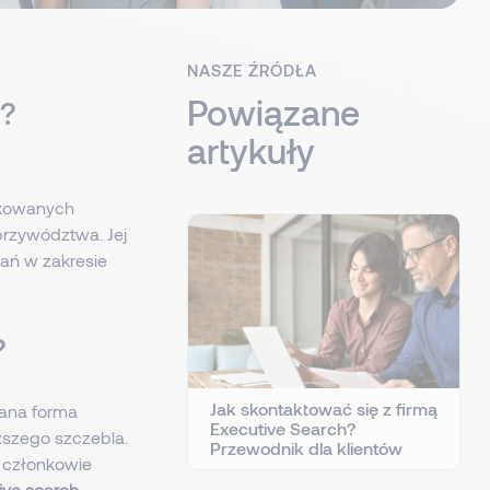
NASZE ŹRÓDŁA
Powiązane
h?
artykuły
ikowanych
przywództwa. Jej
zań w zakresie
?
Jak skontaktować się z firmą
ana forma
Executive Search?
szego szczebla.
Przewodnik dla klientów
y członkowie
ive search