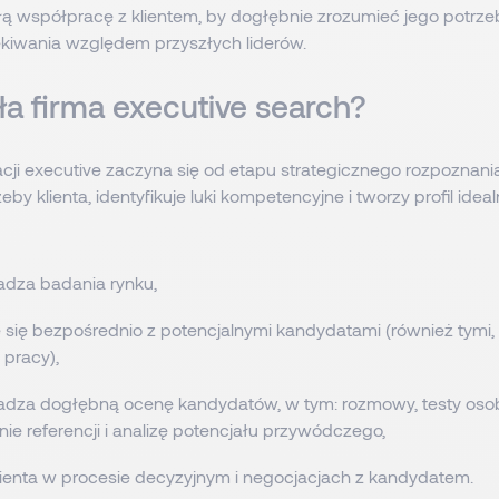
łą współpracę z klientem, by dogłębnie zrozumieć jego potrzeb
ekiwania względem przyszłych liderów.
ała firma executive search?
acji executive zaczyna się od etapu strategicznego rozpoznani
zeby klienta, identyfikuje luki kompetencyjne i tworzy profil idea
dza badania rynku,
 się bezpośrednio z potencjalnymi kandydatami (również tymi, 
 pracy),
dza dogłębną ocenę kandydatów, w tym: rozmowy, testy os
ie referencji i analizę potencjału przywódczego,
lienta w procesie decyzyjnym i negocjacjach z kandydatem.