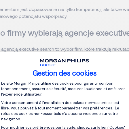
mentem jest dopasowanie nie tylko kompetencji, ale także wart
falowego potencjału współpracy.
o firmy wybierają agencje executiv
gencją executive search to wybór firm, które traktują rekrutac
przyszłość, a nie koszt operacyjny. Powody, dla których przeds
na profesjonalny headhunting:
Gestion des cookies
etrafionej decyzji na szczeblu zarządczym jest ogromne – skut
Plateforme de Gestion du Consentement 
Le site Morgan Philips utilise des cookies pour garantir son bon
 strategicznie i wizerunkowo.
fonctionnement, assurer sa sécurité, mesurer l'audience et améliorer
l'expérience utilisateur.
xecutive search
zapewniają poufność, co jest kluczowe przy 
Votre consentement à l'installation de cookies non-essentiels est
stanowiskach.
libre. Vous pouvez à tout moment paramétrer vos préférences. Le
refus des cookies non-essentiels n’a aucune incidence sur votre
 dostęp do „ukrytego rynku pracy” i doświadczonych liderów, k
navigation.
y w otwartych źródłach.
Pour modifier vos préférences par la suite, cliquez sur le lien 'Cookies'
Axeptio consent