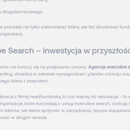
u długoterminowego.
ie pozwala nie tylko zrekrutować lidera, ale też zbudować fu
organizacji.
ve Search – inwestycja w przyszłoś
derów nie kończy się na podpisaniu umowy.
Agencja executive 
rding, doradza w zakresie wynagrodzeń i planów rozwoju oraz
wego lidera z zespołem.
praca z firmą headhunterską to coś więcej niż rekrutacja – to 
rganizacje, które korzystają z usług executive search, zyskują n
 liderów, ale także spójność w zarządzaniu, lepsze dopasowan
lność w długim okresie.