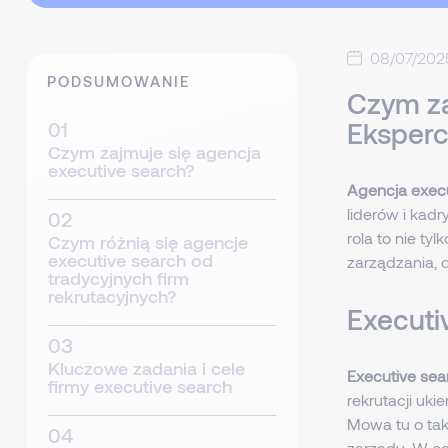
08/07/202
PODSUMOWANIE
Czym za
Eksperc
Czym zajmuje się agencja
executive search?
Agencja execu
liderów i kad
rola to nie t
Czym różnią się agencje
executive search od
zarządzania, 
tradycyjnych firm
rekrutacyjnych?
Executi
Kluczowe zadania i cele
Executive sea
firmy executive search
rekrutacji u
Mowa tu o tak
zarządu. W od