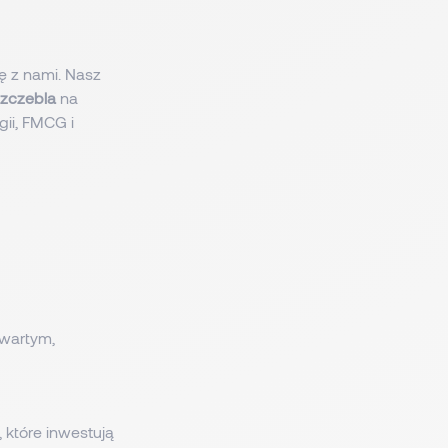
ię z nami. Nasz
szczebla
na
gii, FMCG i
twartym,
, które inwestują