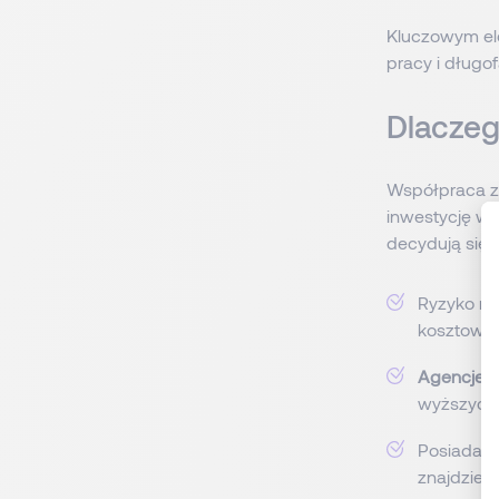
Kluczowym ele
pracy i długo
Dlaczeg
Współpraca z a
inwestycję w 
decydują się 
Ryzyko ni
kosztowne
Agencje e
wyższych 
Posiadają
znajdziem