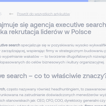
5
Powrót do wszystkich artykułów
jmuje się agencja executive searc
ka rekrutacja liderów w Polsce
tive search
specjalizuje się w pozyskiwaniu wysoko wykwalif
ry zarządzającej, wspierając firmy w strategicznym budowaniu 
ylko wypełnianie wakatów — to tworzenie długofalowych rozwią
dopasowanych do celów biznesowych i kultury organizacyjnej.
ve search – co to właściwie znaczy
rch
, często nazywany również headhuntingiem, to zaawansow
kierunkowana na zatrudnianie doświadczonych menedżerów wyż
ich stanowiskach jak: CEO, CFO, COO, dyrektorzy generalni cz
różnieniu od tradycyjnych agencji rekrutacyjnych,
firma execut