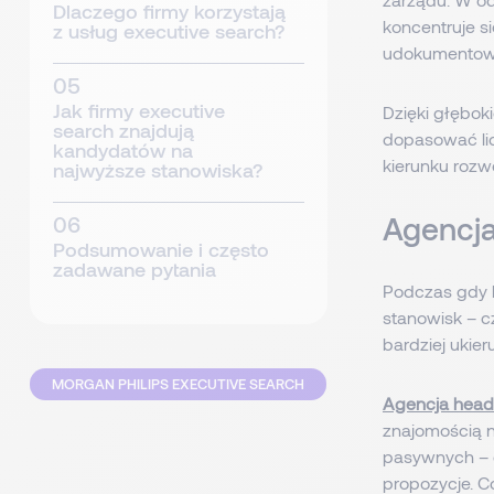
Dlaczego firmy korzystają
koncentruje s
z usług executive search?
udokumentowa
Jak firmy executive
Dzięki głęboki
search znajdują
dopasować lid
kandydatów na
kierunku rozwo
najwyższe stanowiska?
Agencja
Podsumowanie i często
zadawane pytania
Podczas gdy k
stanowisk – c
bardziej ukie
MORGAN PHILIPS EXECUTIVE SEARCH
Agencja head
znajomością 
pasywnych – cz
propozycje. Co