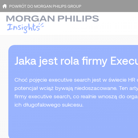
POWRÓT DO MORGAN PHILIPS GROUP
Jaka jest rola firmy Exe
Choć pojęcie executive search jest w świecie HR d
potencjał wciąż bywają niedoszacowane. Ten arty
firmy executive search, co realnie wnoszą do organ
ich długofalowego sukcesu.