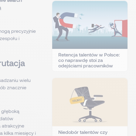
ą
ogą precyzyjnie
zespołu i
Retencja talentów w Polsce:
co naprawdę stoi za
rutacja
odejściami pracowników
sadzaniu wielu
sób znacznie
z głęboką
ydatów
a atrakcyjne
Niedobór talentów czy
 kilka miesięcy i