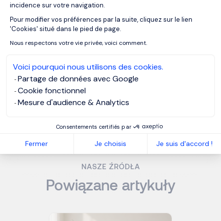
incidence sur votre navigation.
Pour modifier vos préférences par la suite, cliquez sur le lien
Axeptio consent
Czym różni się Action Learning od
'Cookies' situé dans le pied de page.
tradycyjnego szkolenia?
Nous respectons votre vie privée, voici comment.
Voici pourquoi nous utilisons des cookies.
Jakie korzyści przynosi Action Learning
Partage de données avec Google
organizacji?
Cookie fonctionnel
Mesure d'audience & Analytics
MORGAN PHILIPS TALENT CONSULTING
Consentements certifiés par
Fermer
Je choisis
Je suis d'accord !
NASZE ŹRÓDŁA
Powiązane artykuły