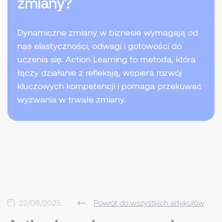
zmiany?
Dynamiczne zmiany w biznesie wymagają od
nas elastyczności, odwagi i gotowości do
uczenia się. Action Learning to metoda, która
łączy działanie z refleksją, wspiera rozwój
kluczowych kompetencji i pomaga przekuwać
wyzwania w trwałe zmiany.
22/08/2025
Powrót do wszystkich artykułów