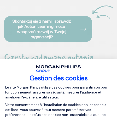
Skontaktuj się z nami i sprawdź
jak Action Learning może
wesprzeć rozwój w Twojej
organizacji?
Często zadawane pytania
Dla kogo jest Action Learning?
Gestion des cookies
Plateforme de Gestion du Consentemen
Le site Morgan Philips utilise des cookies pour garantir son bon
fonctionnement, assurer sa sécurité, mesurer l'audience et
Ile osób bierze udział w jednym procesie?
améliorer l'expérience utilisateur.
Votre consentement à l'installation de cookies non-essentiels
est libre. Vous pouvez à tout moment paramétrer vos
Jak długo trwa proces Action Learning?
préférences. Le refus des cookies non-essentiels n’a aucune