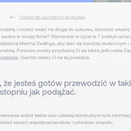
2
Powrót do wszystkich artykułów
jonalistą i chcesz wejść na drogę do sukcesu, stworzyć własny 
 awans w swojej firmie? Wprowadź w życie te 7 praktyk opra
siębiorcę Martina Zwillinga, aby stać się bardziej skutecznym 
onalistą. Poniższe punkty przydadzą Ci się także, jeśli czeka C
cjalistów
i bardzo zależy Ci na tej posadzie.
ż, że jesteś gotów przewodzić w tak
topniu jak podążać.
ekiwania wokół siebie oraz udzielaj konstruktywnych informacj
 wkład swoich współpracowników i członków zespołu.