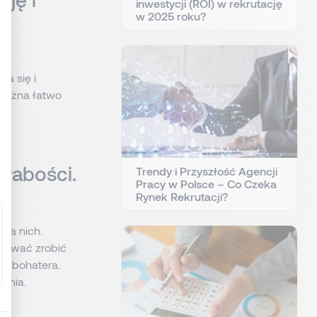
inwestycji (ROI) w rekrutację
w 2025 roku?
: Personnalisez vos Options
a się i
 można łatwo
słabości.
Trendy i Przyszłość Agencji
Pracy w Polsce – Co Czeka
Rynek Rekrutacji?
na nich.
óbować zrobić
go bohatera.
ania.