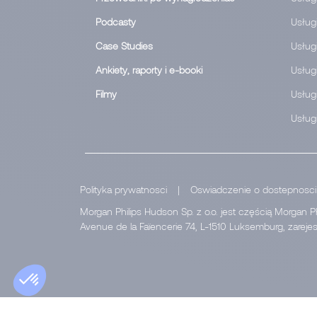
Podcasty
Usług
Case Studies
Usług
Ankiety, raporty i e-booki
Usługi
Filmy
Usługi
Usługi
Polityka prywatnosci
|
Oswiadczenie o dostepnosci
Morgan Philips Hudson Sp. z o.o. jest częścią Morgan P
Avenue de la Faïencerie 74, L-1510 Luksemburg, zarej