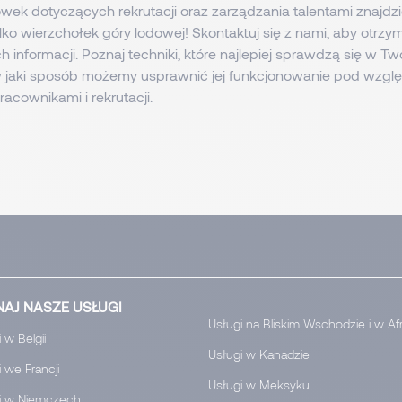
wek dotyczących rekrutacji oraz zarządzania talentami znajdzi
tylko wierzchołek góry lodowej!
Skontaktuj się z nami
, aby otrzy
 informacji. Poznaj techniki, które najlepiej sprawdzą się w Two
w jaki sposób możemy usprawnić jej funkcjonowanie pod wzg
acownikami i rekrutacji.
AJ NASZE USŁUGI
Usługi na Bliskim Wschodzie i w Af
 w Belgii
Usługi w Kanadzie
 we Francji
Usługi w Meksyku
i w Niemczech