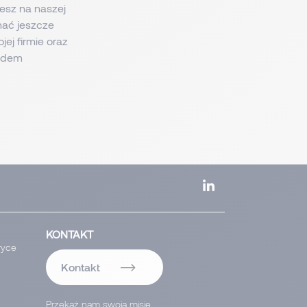
esz na naszej
mać jeszcze
jej firmie oraz
lędem
KONTAKT
ryce
Kontakt
Przekaż nam swoją misję