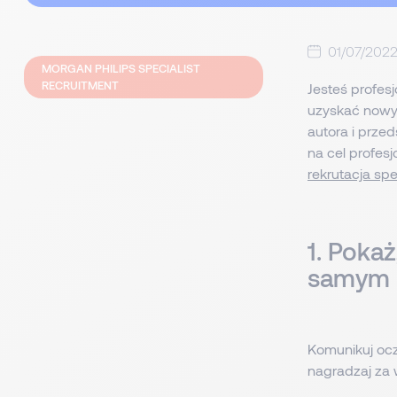
01/07/202
MORGAN PHILIPS SPECIALIST
RECRUITMENT
Jesteś profes
uzyskać nowy
autora i przed
na cel profesj
rekrutacja spe
1. Poka
samym s
Komunikuj ocz
nagradzaj za