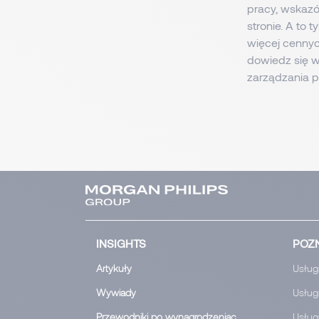
pracy, wskazó
stronie. A to 
więcej cennych
dowiedz się 
zarządzania pr
INSIGHTS
POZN
Artykuły
Usługi
Wywiady
Usługi
Przewodniki po wynagrodzeniac
Usług