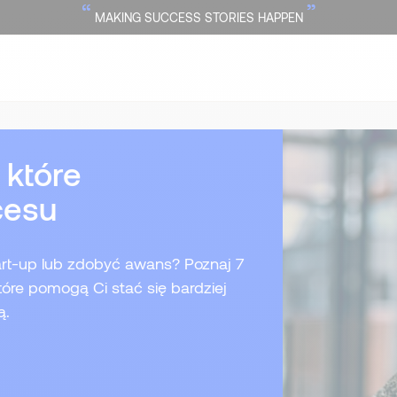
“
”
MAKING SUCCESS STORIES HAPPEN
 które
cesu
rt-up lub zdobyć awans? Poznaj 7
tóre pomogą Ci stać się bardziej
ą.