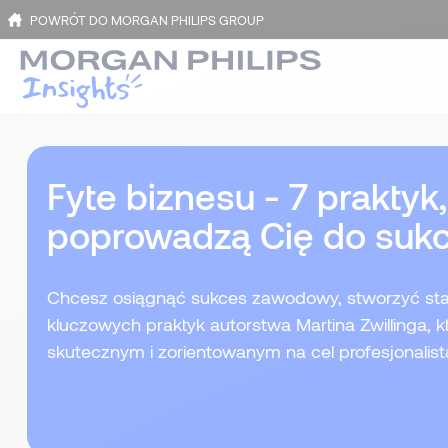
POWRÓT DO MORGAN PHILIPS GROUP
Fyte biznesu - 7 praktyk,
poprowadzą Cię do suk
Chcesz osiągnąć sukces zawodowy, stworzyć sta
kluczowych praktyk autorstwa Martina Zwillinga, k
skutecznym i zorientowanym na cel profesjonalist