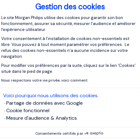
Gestion des cookies
działać.
Plateforme de Gestion du Consentement 
Le site Morgan Philips utilise des cookies pour garantir son bon
fonctionnement, assurer sa sécurité, mesurer l'audience et améliorer
l'expérience utilisateur.
zie szukają nowych pomysłów, ale są niechętni do zaangażowani
Votre consentement à l'installation de cookies non-essentiels est
kretnego planu. W świecie, w którym obecnie funkcjonujemy,
libre. Vous pouvez à tout moment paramétrer vos préférences. Le
, nie działając szybko i zdecydowanie.
refus des cookies non-essentiels n’a aucune incidence sur votre
navigation.
Pour modifier vos préférences par la suite, cliquez sur le lien 'Cookies'
Axeptio consent
situé dans le pied de page.
rzystuj mocne strony i znaj własne 
Nous respectons votre vie privée, voici comment.
Voici pourquoi nous utilisons des cookies.
trony to prawdziwa przewaga nad konkurencją, więc skup się 
Partage de données avec Google
oje słabości i znajdź pomoc, aby wypełnić te luki, zamiast pr
Cookie fonctionnel
mu. Udany biznes wymaga zespołu silnych ludzi, a nie jedne
Mesure d'audience & Analytics
ementarny zespół, na którym możesz polegać i delegować zad
Consentements certifiés par