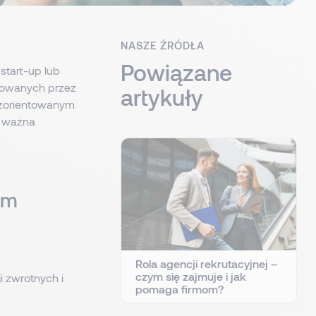
NASZE ŹRÓDŁA
Powiązane
start-up lub
cowanych przez
artykuły
i zorientowanym
ię ważna
im
Rola agencji rekrutacyjnej –
czym się zajmuje i jak
i zwrotnych i
pomaga firmom?