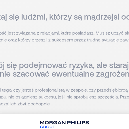
aj się ludźmi, którzy są mądrzejsi od
ść jest związana z relacjami, które posiadasz. Musisz uczyć się
żnie oraz którzy przeszli z sukcesem przez trudne sytuacje za
ój się podejmować ryzyka, ale staraj
lnie szacować ewentualne zagrożen
 tego, czy jesteś profesjonalistą w zespole, czy przedsiębiorc
u, nie osiągniesz sukcesu, jeśli nie spróbujesz szczęścia. Prz
aczaj ich zbyt pochopnie.
 ze strefy rozmyślań, podejmij decy