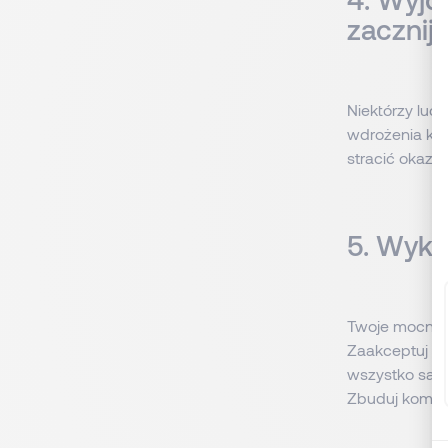
zacznij 
Niektórzy lud
wdrożenia kon
stracić okazję
5. Wyko
Twoje mocne s
Zaakceptuj sw
wszystko same
Zbuduj kompl