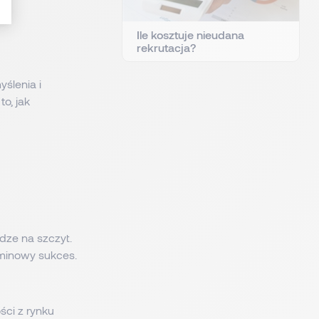
Ile kosztuje nieudana
rekrutacja?
ślenia i
o, jak
dze na szczyt.
minowy sukces.
ści z rynku