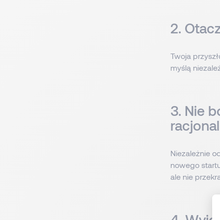
2. Otacz
Twoja przyszło
myślą niezale
3. Nie b
racjona
Niezależnie od
nowego startup
ale nie przekr
4. Wyjdź