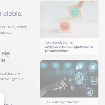
 ciebie.
 od ludzi, którzy
wodowe.
10 sposobów na
zwiększenie zaangażowania
pracowników
 się
ia.
ą szukającym
esuwaj granice,
Jak obliczyć zwrot z
zję i