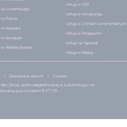
Usługi w USA
i w Luksemburgu
Usługi w Hongkongu
i w Polsce
Usługi w Chinach kontynentalnych
 w Hiszpanii
Usługi w Singapurze
 w Szwajcarii
Usługi na Tajwanie
 w Wielkiej Brytanii
Usługi w Malezji
|
Zarzadzanie danymi
|
Cookies
hilips Group, spółki zarejestrowanej w Luksemburgu, na
estrowanej pod numerem B 177 178.