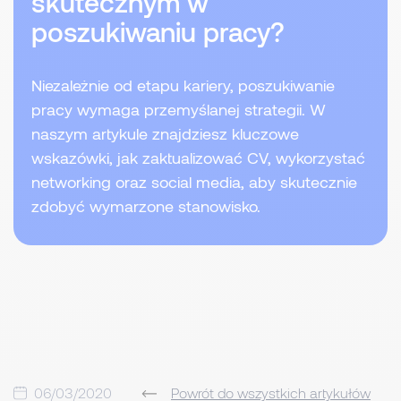
skutecznym w
poszukiwaniu pracy?
Niezależnie od etapu kariery, poszukiwanie
pracy wymaga przemyślanej strategii. W
naszym artykule znajdziesz kluczowe
wskazówki, jak zaktualizować CV, wykorzystać
networking oraz social media, aby skutecznie
zdobyć wymarzone stanowisko.
06/03/2020
Powrót do wszystkich artykułów