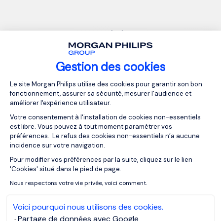
NASZE ŹRÓDŁA
Powiązane artykuły
Gestion des cookies
Plateforme de Gestion du Consentemen
Le site Morgan Philips utilise des cookies pour garantir son bon
fonctionnement, assurer sa sécurité, mesurer l'audience et
améliorer l'expérience utilisateur.
Votre consentement à l'installation de cookies non-essentiels
est libre. Vous pouvez à tout moment paramétrer vos
préférences. Le refus des cookies non-essentiels n’a aucune
incidence sur votre navigation.
Pour modifier vos préférences par la suite, cliquez sur le lien
Axeptio consent
Jak skontaktować się z firmą
'Cookies' situé dans le pied de page.
Executive Search?
Nous respectons votre vie privée, voici comment.
Przewodnik dla klientów
Voici pourquoi nous utilisons des cookies.
Partage de données avec Google