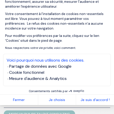
fonctionnement, assurer sa sécurité, mesurer l'audience et
améliorer l'expérience utilisateur.
Votre consentement à l'installation de cookies non-essentiels
Skontaktuj się z nami, aby
est libre. Vous pouvez à tout moment paramétrer vos
poznać szczegóły i wdrożyć te
préférences. Le refus des cookies non-essentiels n’a aucune
skuteczne narzędzia w swojej
incidence sur votre navigation.
firmie!
Pour modifier vos préférences par la suite, cliquez sur le lien
Axeptio consent
'Cookies' situé dans le pied de page.
Często zadawane pytania
Nous respectons votre vie privée, voici comment.
Voici pourquoi nous utilisons des cookies.
Partage de données avec Google
Czym się różni Assessment Center od
Development Center?
Cookie fonctionnel
Mesure d'audience & Analytics
Jak skutecznie dopasować Assessment
Consentements certifiés par
Center do potrzeb organizacji?
Fermer
Je choisis
Je suis d'accord !