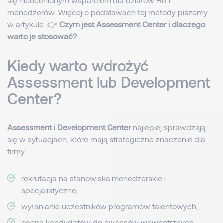
się nieocenionym wsparciem dla działów HR i
menedżerów. Więcej o podstawach tej metody piszemy
w artykule: 👉
Czym jest Assessment Center i dlaczego
warto je stosować?
Kiedy warto wdrożyć
Assessment lub Development
Center?
Assessment i Development Center
najlepiej sprawdzają
się w sytuacjach, które mają strategiczne znaczenie dla
firmy:
rekrutacja na stanowiska menedżerskie i
specjalistyczne,
wyłanianie uczestników programów talentowych,
ocena kandydatów do awansów wewnętrznych,