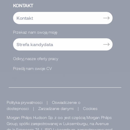
KONTAKT
Kontakt
Przekaż nam swoją misję
Strefa kandydata
Odkryj nasze oferty pracy
Prześlij nam swoje CV
</
Polityka prywatnosci
|
Oswiadczenie o
dostepnosci
|
Zarzadzanie danymi
|
Cookies
Morgan Philips Hudson Sp. z o.o. jest częścią Morgan Philips
Group, spółki zarejestrowanej w Luksemburgu, na Avenue
de la Faïencerie 74, L-1510 Luksemburg, zarejestrowanej pod