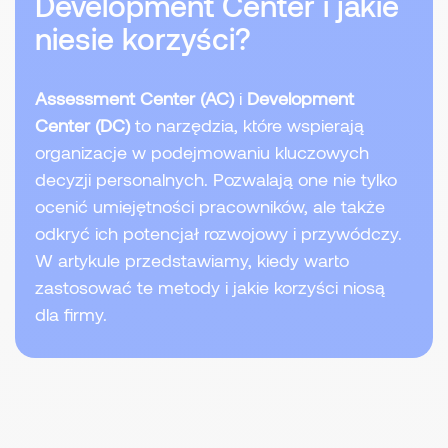
Development Center i jakie
niesie korzyści?
Assessment Center (AC)
i
Development
Center (DC)
to narzędzia, które wspierają
organizacje w podejmowaniu kluczowych
decyzji personalnych. Pozwalają one nie tylko
ocenić umiejętności pracowników, ale także
odkryć ich potencjał rozwojowy i przywódczy.
W artykule przedstawiamy, kiedy warto
zastosować te metody i jakie korzyści niosą
dla firmy.