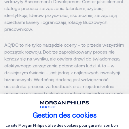
wdrożyły Assessment i Development Center jako element
stałego procesu zarządzania talentami, szybciej
identyfikują liderów przyszłości, skuteczniej zarządzają
ścieżkami kariery i ograniczają rotację kluczowych
pracowników.
AC/DC to nie tylko narzędzie oceny – to przede wszystkim
początek rozwoju. Dobrze zaprojektowany proces nie
kończy się na wyniku, ale otwiera drzwi do świadomego,
efektywnego zarządzania potencjałem ludzi. A to – w
dzisiejszym świecie – jest jedną z najlepszych inwestycji
biznesowych. Wartością dodaną jest wdzięczność
uczestnika procesu za feedback oraz niejednokrotnie
przejęcie odpowiedzialności za własny, świadomy rozwój.
Chcesz dowiedzieć się, jak
Assessment
i
Development
Gestion des cookies
Center
mogą wspierać rozwój Twojej organizacji?
Plateforme de Gestion du Consentemen
Le site Morgan Philips utilise des cookies pour garantir son bon