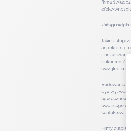
firma świadc
efektywności
Usługi outpla
Jakie usługi 
aspektem pro
poszukiwania 
dokumentów CV
uwzględnieni
Budowanie mar
być wyzwanie
społecznościo
uważnego dbani
kontaktów.
Firmy outplac