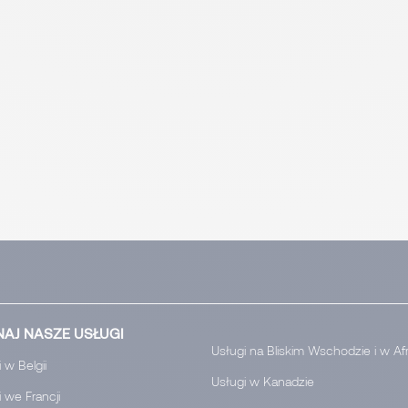
AJ NASZE USŁUGI
Usługi na Bliskim Wschodzie i w Af
 w Belgii
Usługi w Kanadzie
 we Francji