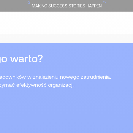
“
”
MAKING SUCCESS STORIES HAPPEN
o warto?
acowników w znalezieniu nowego zatrudnienia,
ymać efektywność organizacji.