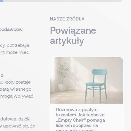
NASZE ŹRÓDŁA
Powiązane
racodawców.
artykuły
cy, potrzebuje
nt
może mieć
 z
, który zostaje
utratą własnego
w, mogą wpływać
Rozmowa z pustym
krzesłem. Jak technika
dułową, dzięki
„Empty Chair” pomaga
liderom spojrzeć na
 upewnić się, że
wyzwania z nowej