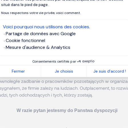
Axeptio consent
tylko ekspertami od zarządzania karierą, ale także specjalistam
situé dans le pied de page.
pecjalistyczne firmy rekrutacyjne w danym sektorze). Niektórzy
Nous respectons votre vie privée, voici comment.
 będą również w stanie wesprzeć organizację, oferując rozwi
ądzania talentami. Programy te pomogą zidentyfikować wysoki
Voici pourquoi nous utilisons des cookies.
ądzania sukcesją lub talentami w organizacji. Można także uzy
Partage de données avec Google
iej jak np. LinkedIn Learning), która zawiera interaktywne treści
Cookie fonctionnel
racownikom w podnoszeniu umiejętności lub przekwalifikowy
Mesure d'audience & Analytics
dpowiedniego dostawcę usług outplacementowych, pomaga 
Consentements certifiés par
na następny etap ścieżki zawodowej. Wyposażając osoby zwal
Fermer
Je choisis
Je suis d'accord !
zędzia poruszania się po rynku pracy, inwestuje się w ich dals
wnoległe zadbanie o pracowników pozostających w organizacj
sygnałem, że firmie zależy na ludziach. Outplacement, to rozwią
udzi, tych odchodzących i tych, którzy zostają.
W razie pytan jestesmy do Panstwa dyspozycji
.