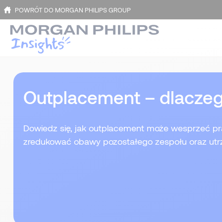
POWRÓT DO MORGAN PHILIPS GROUP
Outplacement – dlaczeg
Dowiedz się, jak outplacement może wesprzeć pr
zredukować obawy pozostałego zespołu oraz utrz