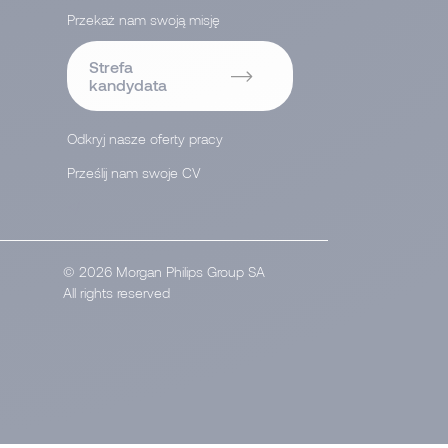
Przekaż nam swoją misję
Strefa
kandydata
Odkryj nasze oferty pracy
Prześlij nam swoje CV
</
© 2026 Morgan Philips Group SA
All rights reserved