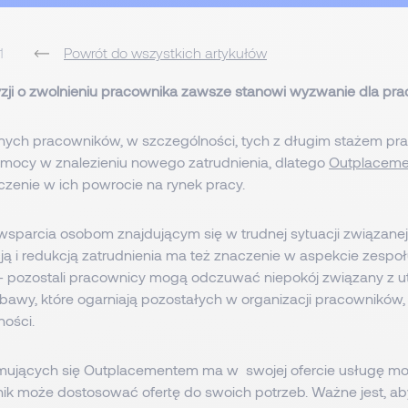
1
Powrót do wszystkich artykułów
yzji o zwolnieniu pracownika zawsze stanowi wyzwanie dla p
nych pracowników, w szczególności, tych z długim stażem pra
mocy w znalezieniu nowego zatrudnienia, dlatego
Outplaceme
zenie w ich powrocie na rynek pracy.
sparcia osobom znajdującym się w trudnej sytuacji związanej
ją i redukcją zatrudnienia ma też znaczenie w aspekcie zespołu
 - pozostali pracownicy mogą odczuwać niepokój związany z 
bawy, które ogarniają pozostałych w organizacji pracownikó
ności.
jmujących się Outplacementem ma w swojej ofercie usługę mo
k może dostosować ofertę do swoich potrzeb. Ważne jest, aby