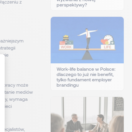
łączeniu z
perspektywy?
ważniejszym
rategii
anie
e z
Work-life balance w Polsce:
dlaczego to już nie benefit,
tylko fundament employer
: Personnalisez vos Options
ch pracy może
brandingu
zystanie mediów
pracy, wymaga
 sieci
ecjalistów,