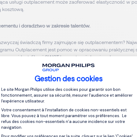
ząca usługi outplacement może zaoferować elastyczność w po
ą kosztową.
cementu i doradztwo w zakresie talentów.
zazwyczaj świadczą firmy zajmujące się outplacementem? Naj
gramu Outplacement jest pomoc w opracowaniu praktycznej st
pracy – identyfikacji SWOT kompetencji danej osoby, opracow
, Cover maili, LI – dostosowanie ich do wymagań rynku, takż
em ATS.
Gestion des cookies
Plateforme de Gestion du Consentement 
ki osobistej lub zarządzanie nią, dla wielu osób poszukujący
Le site Morgan Philips utilise des cookies pour garantir son bon
m, dlatego ważne są informacje, jak zmaksymalizować wykor
fonctionnement, assurer sa sécurité, mesurer l'audience et améliorer
l'expérience utilisateur.
wych. LinkedIn, który jest kluczowy z perspektywy szukania 
a o własny profil, np. poprzez publikowanie treści i rozwijanie
Votre consentement à l'installation de cookies non-essentiels est
libre. Vous pouvez à tout moment paramétrer vos préférences. Le
refus des cookies non-essentiels n’a aucune incidence sur votre
navigation.
ementowe, którym warto zaufać będą miały doświadczonych sp
Pour modifier vos préférences par la suite, cliquez sur le lien 'Cookies'