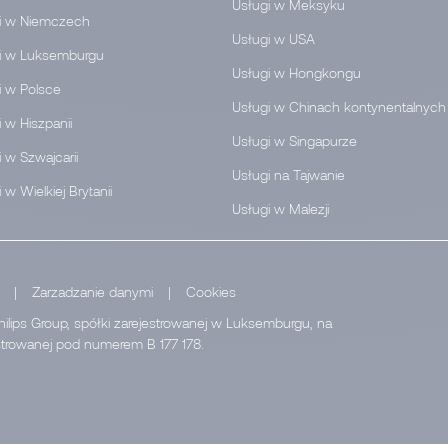
Usługi w Meksyku
i w Niemczech
Usługi w USA
i w Luksemburgu
Usługi w Hongkongu
i w Polsce
Usługi w Chinach kontynentalnych
 w Hiszpanii
Usługi w Singapurze
 w Szwajcarii
Usługi na Tajwanie
 w Wielkiej Brytanii
Usługi w Malezji
|
Zarzadzanie danymi
|
Cookies
hilips Group, spółki zarejestrowanej w Luksemburgu, na
estrowanej pod numerem B 177 178.