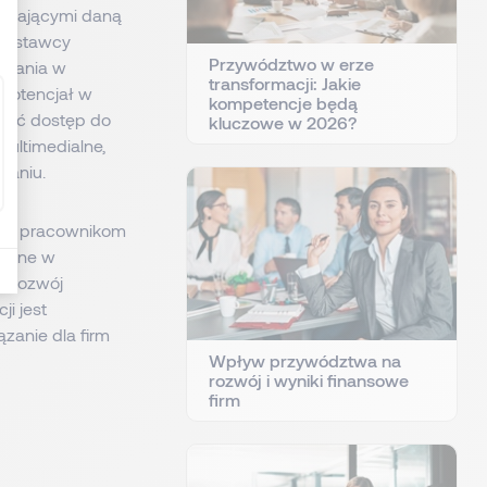
i znającymi daną
 dostawcy
Przywództwo w erze
ązania w
transformacji: Jakie
 potencjał w
kompetencje będą
skać dostęp do
kluczowe w 2026?
 multimedialne,
waniu.
się pracownikom
niane w
zy rozwój
i jest
zanie dla firm
Wpływ przywództwa na
rozwój i wyniki finansowe
firm