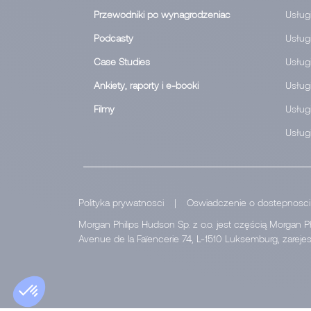
Przewodniki po wynagrodzeniac
Usług
Podcasty
Usług
Case Studies
Usług
Ankiety, raporty i e-booki
Usługi
Filmy
Usługi
Usługi
Polityka prywatnosci
|
Oswiadczenie o dostepnosci
Morgan Philips Hudson Sp. z o.o. jest częścią Morgan P
Avenue de la Faïencerie 74, L-1510 Luksemburg, zarej