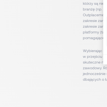
którzy są nie 
branżę (np. s
Outplacementu
zakresie zarz
zakresie zarz
platformy (tak
pomagające p
Wybierając o
w przejściu 
skuteczne nar
zawodowy. Ró
jednocześnie 
dbających o l