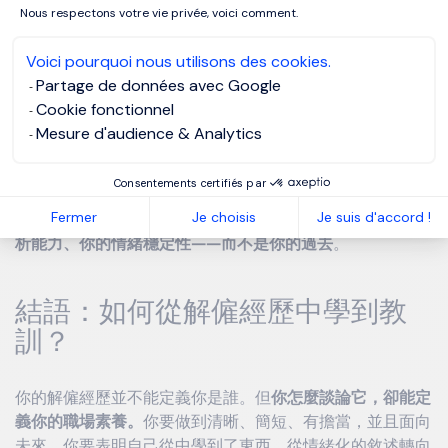
Nous respectons votre vie privée, voici comment.
過失
Voici pourquoi nous utilisons des cookies.
Partage de données avec Google
Cookie fonctionnel
「我犯了一個判斷上的錯誤。公司按照內部規定進行了處
Mesure d'audience & Analytics
理。我從中吸取了必要的教訓。現在我在Ｘ方面會格外注
意。我傾向於坦誠直接，並願意繼續向前。」
Consentements certifiés par
Fermer
Je choisis
Je suis d'accord !
招募方真正想驗證的東西其實很簡單：
你的成熟度、你的分
析能力、你的情緒穩定性——而不是你的過去
。
結語：如何從解僱經歷中學到教
訓？
你的解僱經歷並不能定義你是誰。但
你怎麼談論它，卻能定
義你的職場素養。
你要做到清晰、簡短、有擔當，並且面向
未來。你要表明自己從中學到了東西，從情緒化的敘述轉向