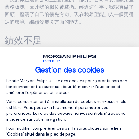
業務板塊，因此我的職位被裁撤。經過這件事，我認真做了
回顧，釐清了自己的優先方向。現在我希望能加入一個更穩
定的環境，繼續發展Ｘ方面的能力。」
績效不足
「公司的要求在快速提高。我在某些方面確實沒能達到應有
的效率。之後我重點改善了這些地方。現在我在Ｘ和Ｙ方面
Gestion des cookies
比以前扎實很多。貴公司的這個職位，工作方式與我的優勢
Plateforme de Gestion du Consentemen
更為匹配。」
Le site Morgan Philips utilise des cookies pour garantir son bon
fonctionnement, assurer sa sécurité, mesurer l'audience et
améliorer l'expérience utilisateur.
內部衝突
Votre consentement à l'installation de cookies non-essentiels
est libre. Vous pouvez à tout moment paramétrer vos
préférences. Le refus des cookies non-essentiels n’a aucune
「在一個關鍵問題上，我與團隊存在工作方法的分歧。管理
incidence sur votre navigation.
層最終做出了決定。我理解了其中的關鍵點，也調整了在敏
Pour modifier vos préférences par la suite, cliquez sur le lien
Axeptio consent
感情況下的溝通方式。現在我更希望加入一個工作方法與我
'Cookies' situé dans le pied de page.
更為接近的團隊。」