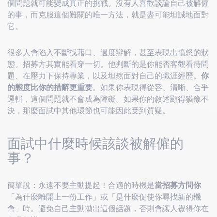
個問題就可能變成真正的挑戰。沒有人喜歡談論自己被解僱
的事，而克服這個難關的唯一方法，就是盡可能坦誠地面對
它。
很多人會陷入不斷找藉口、過度辯解，甚至表現出憤怒的狀
態。招募方其實能看穿一切。他判斷的是你能否客觀看待問
題、在壓力下保持專業，以及坦然面對自己的職涯經歷。
你
的態度比你的措辭更重要
。如果你表現得從容、清晰、合乎
邏輯，這個問題就不會成為障礙。如果你的敘述顯得猶豫不
決，那麼面試中其他環節也可能因此受到質疑。
面試中什麼時候該談被解僱的
事？
簡單說：永遠不要主動提起！合適的時機是
當招募方問你
「為什麼離開上一份工作」或「是什麼促使你尋找新的機
會」時。避免自己主動拋出這個話題，否則會讓人覺得你在