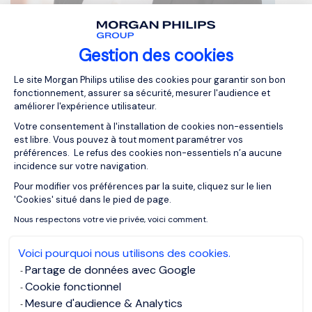
Gestion des cookies
Plateforme de Gestion du Consentemen
Le site Morgan Philips utilise des cookies pour garantir son bon
fonctionnement, assurer sa sécurité, mesurer l'audience et
Daniel Joseph
améliorer l'expérience utilisateur.
Partner - Technology & Digital | Banking & Financial
Votre consentement à l'installation de cookies non-essentiels
Services
est libre. Vous pouvez à tout moment paramétrer vos
préférences. Le refus des cookies non-essentiels n’a aucune
incidence sur votre navigation.
Daniel ist Partner und Co-Founder bei Morgan Philips
Pour modifier vos préférences par la suite, cliquez sur le lien
Executive Search und seit 2014 in der deutschen
Axeptio consent
'Cookies' situé dans le pied de page.
Niederlassung des Unternehmens tätig.
Nous respectons votre vie privée, voici comment.
Seit mehr als 12 Jahren arbeitet er branchenübergreifend
im Executive Search und in der Beratung von
Voici pourquoi nous utilisons des cookies.
Führungskräften bei herausfordernden Besetzungen und
Partage de données avec Google
Projekten.
Cookie fonctionnel
Daniel hat einen vielseitigen und interkulturellen
Mesure d'audience & Analytics
Hintergrund: Er studierte Maschinenbau in Deutschland