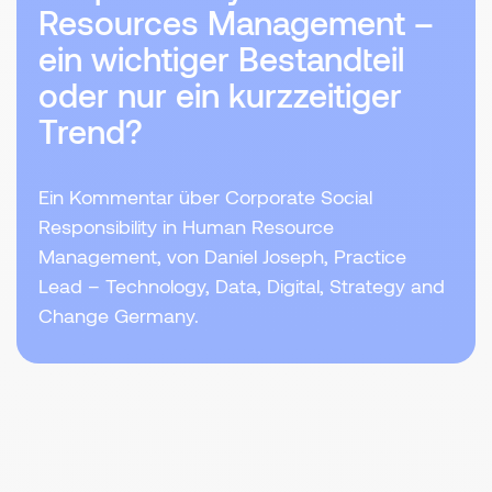
Resources Management –
ein wichtiger Bestandteil
oder nur ein kurzzeitiger
Trend?
Ein Kommentar über Corporate Social
Responsibility in Human Resource
Management, von Daniel Joseph, Practice
Lead – Technology, Data, Digital, Strategy and
Change Germany.