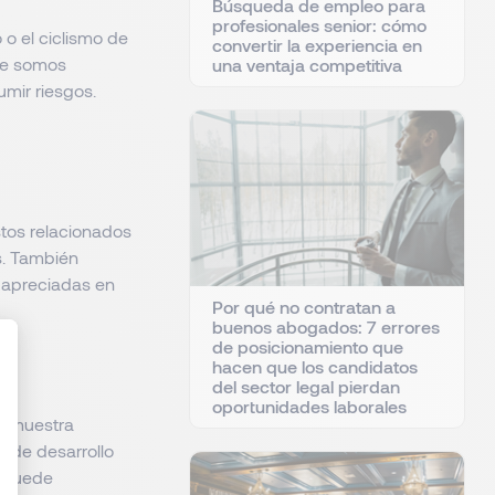
Búsqueda de empleo para
profesionales senior: cómo
 o el ciclismo de
convertir la experiencia en
ue somos
una ventaja competitiva
mir riesgos.
stos relacionados
s. También
 apreciadas en
Por qué no contratan a
buenos abogados: 7 errores
de posicionamiento que
hacen que los candidatos
del sector legal pierdan
oportunidades laborales
 demuestra
: Personnalisez vos Options
s de desarrollo
s puede