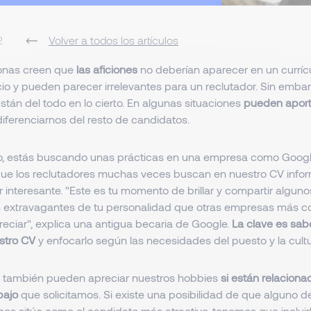
2
Volver a todos los artículos
onas creen que
las aficiones
no deberían aparecer en un curríc
o y pueden parecer irrelevantes para un reclutador. Sin embar
tán del todo en lo cierto. En algunas situaciones
pueden aporta
iferenciarnos del resto de candidatos.
lo, estás buscando unas prácticas en una empresa como Google
ue los reclutadores muchas veces buscan en nuestro CV info
interesante. "Este es tu momento de brillar y compartir alguno
 extravagantes de tu personalidad que otras empresas más c
reciar", explica una antigua becaria de Google.
La clave es sab
stro CV
y enfocarlo según las necesidades del puesto y la cult
 también pueden apreciar nuestros hobbies
si están relaciona
bajo
que solicitamos. Si existe una posibilidad de que alguno d
os sitúe como el candidato más atractivo, tenemos que incluirl