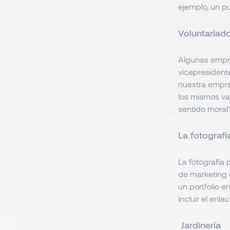
ejemplo, un pu
Voluntariad
Algunas empre
vicepresident
nuestra empre
los mismos va
sentido moral”
La fotografí
La fotografía
de marketing d
un portfolio 
incluir el enla
Jardinería