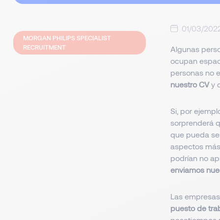
01/03/202
MORGAN PHILIPS SPECIALIST
RECRUITMENT
Algunas pers
ocupan espaci
personas no es
nuestro CV
y d
Si, por ejemp
sorprenderá q
que pueda ser 
aspectos más
podrían no ap
enviamos nue
Las empresas
puesto de tra
pasatiempos n