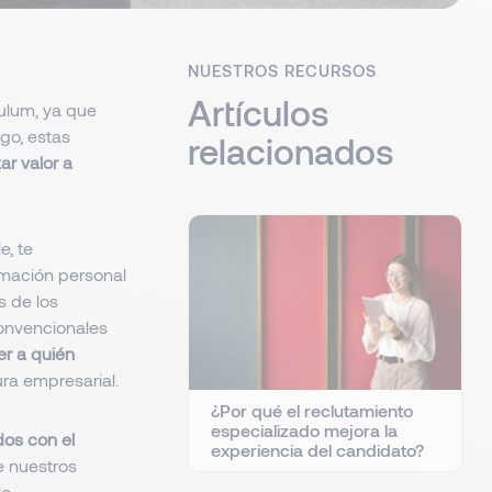
NUESTROS RECURSOS
Artículos
ulum, ya que
go, estas
relacionados
r valor a
, te
rmación personal
s de los
onvencionales
er a quién
ura empresarial.
¿Por qué el reclutamiento
especializado mejora la
dos con el
experiencia del candidato?
e nuestros
o.