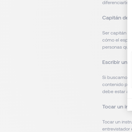
diferenciarte 
Capitán de 
Ser capitán d
cómo el espír
personas que 
Escribir un 
Si buscamos 
contenido par
debe estar act
Tocar un in
Tocar un instr
entrevistador