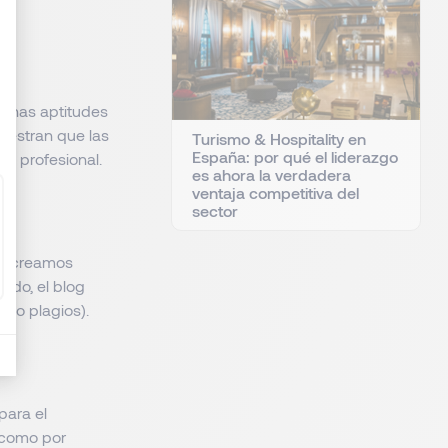
gunas aptitudes
uestran que las
Turismo & Hospitality en
España: por qué el liderazgo
da profesional.
es ahora la verdadera
ventaja competitiva del
sector
ue creamos
ado, el blog
ndo plagios).
para el
, como por