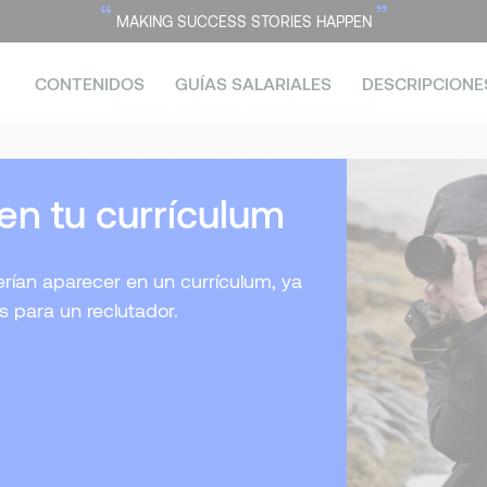
“
”
MAKING SUCCESS STORIES HAPPEN
CONTENIDOS
GUÍAS SALARIALES
DESCRIPCIONE
 en tu currículum
rían aparecer en un currículum, ya
 para un reclutador.