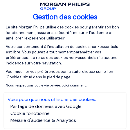
Gestion des cookies
Plateforme de Gestion du Consentemen
07/08/2025
Artículos
Le site Morgan Philips utilise des cookies pour garantir son bon
fonctionnement, assurer sa sécurité, mesurer l'audience et
Reclutamiento especializado en
améliorer l'expérience utilisateur.
México: Todo lo que tienes que saber
Votre consentement à l'installation de cookies non-essentiels
est libre. Vous pouvez à tout moment paramétrer vos
préférences. Le refus des cookies non-essentiels n’a aucune
incidence sur votre navigation.
Pour modifier vos préférences par la suite, cliquez sur le lien
Axeptio consent
'Cookies' situé dans le pied de page.
Nous respectons votre vie privée, voici comment.
Voici pourquoi nous utilisons des cookies.
Partage de données avec Google
Cookie fonctionnel
Mesure d'audience & Analytics