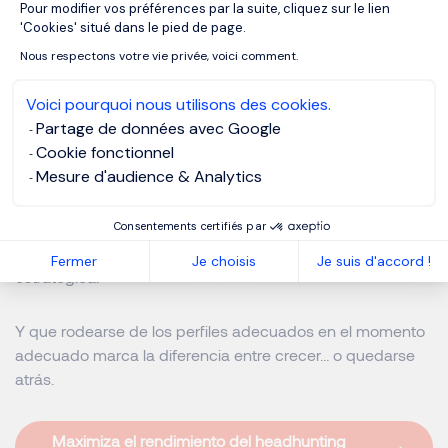
Pour modifier vos préférences par la suite, cliquez sur le lien
Axeptio consent
'Cookies' situé dans le pied de page.
La Conclusión es simple, no
Nous respectons votre vie privée, voici comment.
es contratar más, es contratar
Voici pourquoi nous utilisons des cookies.
mejor
Partage de données avec Google
Cookie fonctionnel
Las startups que realmente escalan no son las que
Mesure d'audience & Analytics
contratan más barato.
Consentements certifiés par
Son las que entienden que el talento es una inversión
Fermer
Je choisis
Je suis d'accord !
estratégica.
Y que rodearse de los perfiles adecuados en el momento
adecuado marca la diferencia entre crecer… o quedarse
atrás.
Maximiza el rendimiento del headhunting