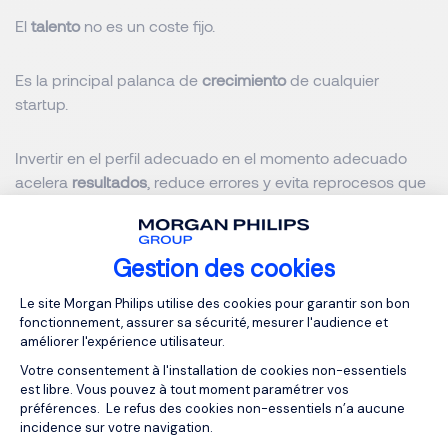
El
talento
no es un coste fijo.
Es la principal palanca de
crecimiento
de cualquier
startup.
Invertir en el perfil adecuado en el momento adecuado
acelera
resultados
, reduce errores y evita reprocesos que
consumen tiempo y recursos.
Por el contrario, intentar ahorrar en talento suele derivar en
Gestion des cookies
malas contrataciones, procesos duplicados y pérdida de
Plateforme de Gestion du Consentemen
Le site Morgan Philips utilise des cookies pour garantir son bon
competitividad.
fonctionnement, assurer sa sécurité, mesurer l'audience et
améliorer l'expérience utilisateur.
En un entorno donde la velocidad lo es todo, contratar
Votre consentement à l'installation de cookies non-essentiels
bien no es una ventaja.
est libre. Vous pouvez à tout moment paramétrer vos
préférences. Le refus des cookies non-essentiels n’a aucune
incidence sur votre navigation.
Es una necesidad.