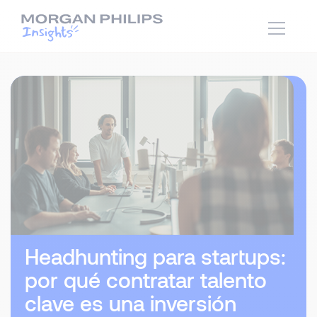
Headhunting para startups:
por qué contratar talento
clave es una inversión