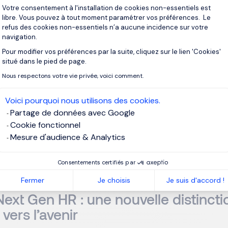
ore Imerys, Vincent Lecerf incarne une vision stratégique et e
Votre consentement à l'installation de cookies non-essentiels est
maines, fondée sur une compréhension approfondie des enjeu
libre. Vous pouvez à tout moment paramétrer vos préférences. Le
refus des cookies non-essentiels n’a aucune incidence sur votre
navigation.
Pour modifier vos préférences par la suite, cliquez sur le lien 'Cookies'
Axeptio consent
engagement, il illustre pleinement le rôle clé des RH dans la tr
situé dans le pied de page.
Nous respectons votre vie privée, voici comment.
du Trophée du DRH de l’année était composé
de Caroline Goni
Voici pourquoi nous utilisons des cookies.
E chez Transdev, Rémi Boyer, Group Deputy CEO chez Clariane ; 
Partage de données avec Google
diale ; Marie de La Roche Kerandraon, Chief People Officer ch
Cookie fonctionnel
 DRH d’Unibail-Rodamco-Westfield ; Benoît Serre, Co-Présiden
Mesure d'audience & Analytics
 Agulhon, DRH du Groupe RATP ; Jean-Sébastien Blanc, DRH d’
de la SAUR ; Anne Gautier, HR Senior Advisor chez Mailinblack 
Consentements certifiés par
Fermer
Je choisis
Je suis d'accord !
Next Gen HR : une nouvelle distincti
vers l’avenir