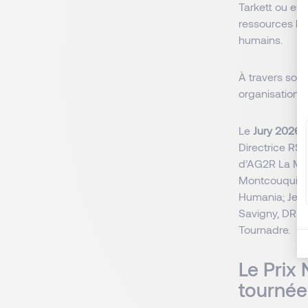
Tarkett ou enc
ressources hu
humains.
À travers son 
organisations.
Le
Jury 2026 
Directrice RS
d’AG2R La Mon
Montcouquiol,
Humania; Jean
Savigny, DRH 
Tournadre.
Le Prix 
tournée 