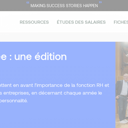
“
”
MAKING SUCCESS STORIES HAPPEN
RESSOURCES
ÉTUDES DES SALAIRES
FICHE
e : une édition
ttent en avant l’importance de la fonction RH et
s entreprises, en décernant chaque année le
ersonnalité.