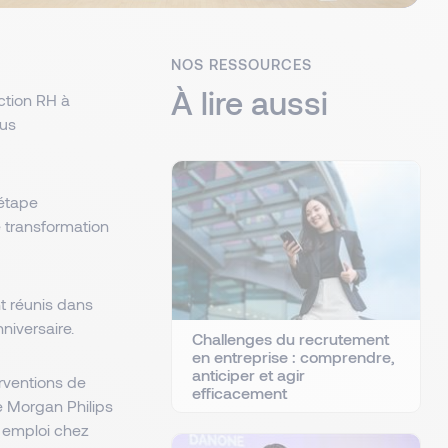
NOS RESSOURCES
À lire aussi
ction RH à
ous
étape
e transformation
nt réunis dans
niversaire.
Challenges du recrutement
en entreprise : comprendre,
anticiper et agir
erventions de
efficacement
e Morgan Philips
U emploi chez