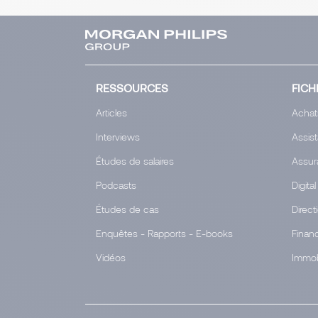
RESSOURCES
FICH
Articles
Achat
Interviews
Assis
Études de salaires
Assur
Podcasts
Digital
Études de cas
Direct
Enquêtes - Rapports - E-books
Finan
Vidéos
Immob