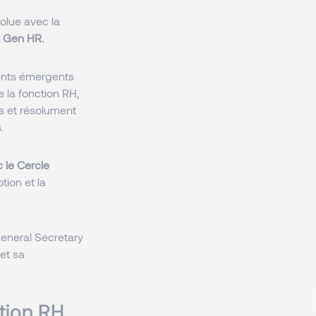
olue avec la
t Gen HR.
lents émergents
de la fonction RH,
s et résolument
.
 le Cercle
tion et la
General Secretary
et sa
tion RH