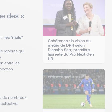
ne des «
t :
les “mots”
.
Cohérence : la vision du
métier de DRH selon
Dienaba Sarr, première
e repères qui
lauréate du Prix Next Gen
s.
HR
en entre les
onction.
nce de nombreux
collective.