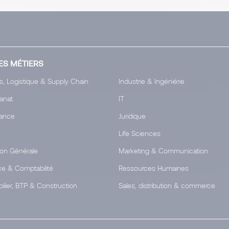
ES MÉTIERS
s, Logistique & Supply Chain
Industrie & Ingéniérie
tanat
IT
ance
Juridique
Life Sciences
ion Générale
Marketing & Communication
ce & Comptabilité
Ressources Humaines
ilier, BTP & Construction
Sales, distribution & commerce