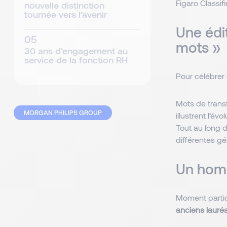
Figaro Classif
nouvelle distinction
tournée vers l’avenir
Une édi
mots »
30 ans d’engagement au
service de la fonction RH
Pour célébrer c
Mots de trans
MORGAN PHILIPS GROUP
illustrent l’év
Tout au long d
différentes gé
Un homm
Moment partic
anciens lauré