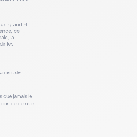
 un grand H.
ance, ce
is, la
ir les
oment de
us que jamais le
tions de demain.