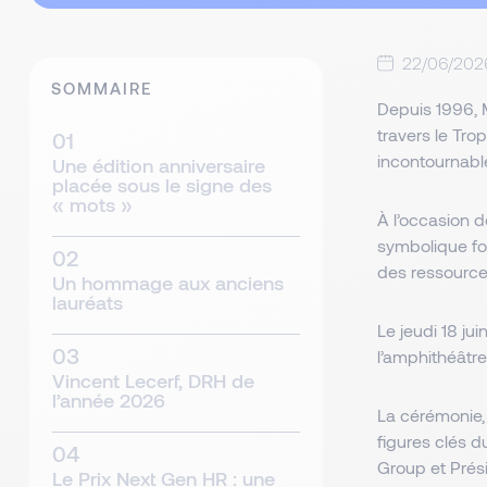
22/06/202
SOMMAIRE
Depuis 1996, M
travers le Tr
incontournabl
Une édition anniversaire
placée sous le signe des
« mots »
À l’occasion 
symbolique fo
des ressourc
Un hommage aux anciens
lauréats
Le jeudi 18 ju
l’amphithéâtre
Vincent Lecerf, DRH de
l’année 2026
La cérémonie
figures clés 
Group et Prés
Le Prix Next Gen HR : une