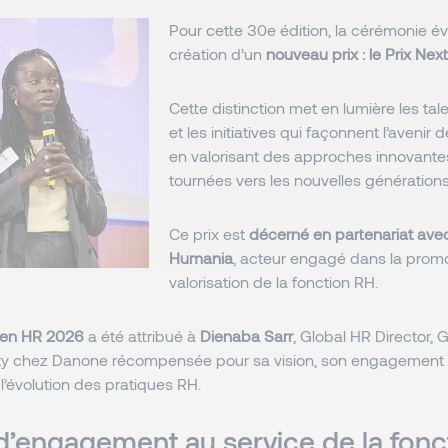
Pour cette 30e édition, la cérémonie év
création d’un
nouveau prix : le Prix Nex
Cette distinction met en lumière les ta
et les initiatives qui façonnent l’avenir 
en valorisant des approches innovante
tournées vers les nouvelles générations
Ce prix est
décerné en partenariat avec
Humania
, acteur engagé dans la promo
valorisation de la fonction RH.
Gen HR 2026
a été attribué à
Dienaba Sarr
, Global HR Director, 
ity chez Danone récompensée pour sa vision, son engagement 
 l’évolution des pratiques RH.
d’engagement au service de la fonc