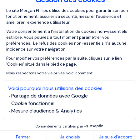
Plateforme de Gestion du Consentemen
07/04/2026
Articles
Le site Morgan Philips utilise des cookies pour garantir son bon
fonctionnement, assurer sa sécurité, mesurer l'audience et
Cabinet de recrutement à Paris :
améliorer l'expérience utilisateur.
trouver le meilleur talent pour votre
entreprise
Votre consentement à l'installation de cookies non-essentiels
est libre. Vous pouvez à tout moment paramétrer vos
préférences. Le refus des cookies non-essentiels n’a aucune
incidence sur votre navigation.
Pour modifier vos préférences par la suite, cliquez sur le lien
Axeptio consent
'Cookies' situé dans le pied de page.
Nous respectons votre vie privée, voici comment.
Voici pourquoi nous utilisons des cookies.
Partage de données avec Google
Cookie fonctionnel
Mesure d'audience & Analytics
Consentements certifiés par
26/03/2026
Articles
Fermer
Je choisis
Je suis d'accord !
Transparence salariale : pourquoi les