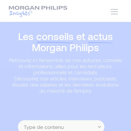
Les
conseils
et
actus
Morgan Philips
Retrouvez ici l'ensemble de nos astuces, conseils
et informations utiles pour les recruteurs,
professionnels et candidats.
Découvrez nos articles, interviews, podcasts,
études des salaires et les dernières évolutions
du marché de l'emploi.
Type
de