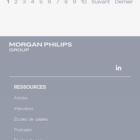
1
2
3
4
5
6
7
8
9
10
Suivant
Dernier
RESSOURCES
Articles
Interviews
Études de salaires
Podcasts