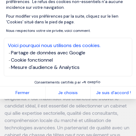
préférences. Le refus des cookies non-essentiels n’a aucune
entreprise. Cela inclut une analyse complète du poste à
incidence sur votre navigation.
pourvoir, une étude de marché minutieuse et des
Pour modifier vos préférences par la suite, cliquez sur le lien
Axeptio consent
entretiens structurés pour garantir une évaluation
'Cookies' situé dans le pied de page.
complète des candidats. Un cabinet respectueux des
Nous respectons votre vie privée, voici comment.
normes éthiques et transparent dans sa démarche
renforcera la réputation de votre entreprise et assurera la
Voici pourquoi nous utilisons des cookies.
crédibilité du processus de recrutement.
Partage de données avec Google
Cookie fonctionnel
Conclusion
Mesure d'audience & Analytics
Consentements certifiés par
Le choix d’un cabinet de chasse de têtes est une étape
déterminante dans le succès de votre recrutement de
Fermer
Je choisis
Je suis d'accord !
dirigeants. Pour maximiser vos chances de trouver le
candidat idéal, il est essentiel de sélectionner un cabinet
qui allie expertise sectorielle, qualité des consultants,
compréhension locale du marché et utilisation de
technologies avancées. Un partenariat de qualité avec un
cabinet de chasse de têtes peut non seulement vous