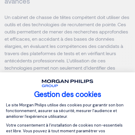
avancés
Un cabinet de chasse de têtes compétent doit utiliser des
outils et des technologies de recrutement de pointe. Ces
outils permettent de mener des recherches approfondies
et efficaces, en accédant à des bases de données
élargies, en évaluant les compétences des candidats à
travers des plateformes de tests et en vérifiant leurs
antécédents professionnels. L’utilisation de ces
technologies permet non seulement d’identifier des
talents passifs (qui ne sont pas en recherche active), mais
aussi d’assurer une évaluation précise des compétences
et des aptitudes des candidats.
Gestion des cookies
Plateforme de Gestion du Consentemen
Le site Morgan Philips utilise des cookies pour garantir son bon
Méthodologie rigoureuse et éthique
fonctionnement, assurer sa sécurité, mesurer l'audience et
améliorer l'expérience utilisateur.
La méthodologie du cabinet de chasseurs de têtes doit
Votre consentement à l'installation de cookies non-essentiels
est libre. Vous pouvez à tout moment paramétrer vos
être rigoureux et respectueux des valeurs de votre