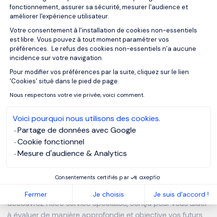
fonctionnement, assurer sa sécurité, mesurer l'audience et
tests se concentrent davantage sur l’
évaluation des
améliorer l'expérience utilisateur.
compétences cognitives
, tandis que d'autres
évaluent la
Votre consentement à l'installation de cookies non-essentiels
personnalité et l’adaptabilité
. Il est crucial d’opter pour une
est libre. Vous pouvez à tout moment paramétrer vos
solution qui s’adapte au poste à pourvoir et à la culture de
préférences. Le refus des cookies non-essentiels n’a aucune
l’entreprise.
incidence sur votre navigation.
Pour modifier vos préférences par la suite, cliquez sur le lien
Axeptio consent
'Cookies' situé dans le pied de page.
Nous respectons votre vie privée, voici comment.
En conclusion,
intégrer les tests psychométriques
dans
Voici pourquoi nous utilisons des cookies.
votre
stratégie de recrutement
peut s’avérer un choix
Partage de données avec Google
judicieux pour prédire le comportement futur des
Cookie fonctionnel
candidats et garantir un meilleur fit avec la culture et les
Mesure d'audience & Analytics
besoins de l’entreprise.
Consentements certifiés par
Pour en savoir plus sur la mise en œuvre de tests
psychométriques dans vos processus de recrutement,
Fermer
Je choisis
Je suis d'accord !
découvrez notre service spécialisé, conçu pour vous aider
à évaluer de manière approfondie et objective vos futurs