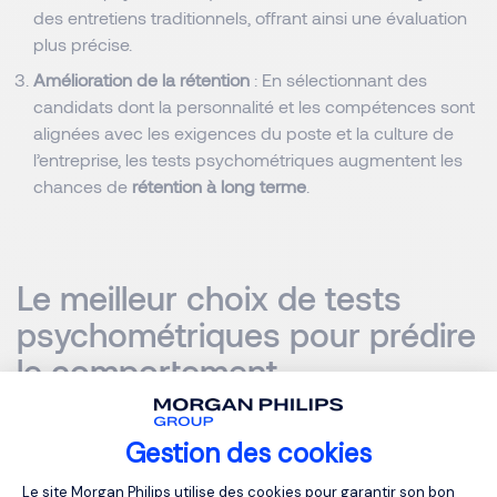
des entretiens traditionnels, offrant ainsi une évaluation
plus précise.
Amélioration de la rétention
: En sélectionnant des
candidats dont la personnalité et les compétences sont
alignées avec les exigences du poste et la culture de
l’entreprise, les tests psychométriques augmentent les
chances de
rétention à long terme
.
Le meilleur choix de tests
psychométriques pour prédire
le comportement
Il existe plusieurs
tests psychométriques
disponibles sur le
Gestion des cookies
marché, mais le choix des meilleurs outils dépend des
Plateforme de Gestion du Consentemen
besoins spécifiques de l’entreprise. Par exemple, certains
Le site Morgan Philips utilise des cookies pour garantir son bon