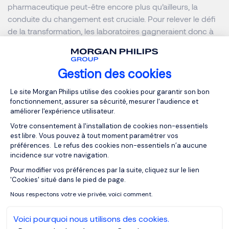
pharmaceutique peut-être encore plus qu’ailleurs, la
conduite du changement est cruciale. Pour relever le défi
de la transformation, les laboratoires gagneraient donc à
ouvrir d’avantages leurs organisations à des profils venus
d’autres secteurs (B2B et B2C) afin de challenger les
certitudes, d’enrichir leur vision en stimulant l’innovation de
Gestion des cookies
rupture et tirer pleinement partie des formidables
Plateforme de Gestion du Consentemen
Le site Morgan Philips utilise des cookies pour garantir son bon
opportunités liées à la digitalisation du secteur de la santé.
fonctionnement, assurer sa sécurité, mesurer l'audience et
Ils en ont les moyens et toute légitimité pour le faire.
améliorer l'expérience utilisateur.
Votre consentement à l'installation de cookies non-essentiels
Sébastien JEGOU - 30/10/2020
est libre. Vous pouvez à tout moment paramétrer vos
préférences. Le refus des cookies non-essentiels n’a aucune
incidence sur votre navigation.
Nous tenons à remercier Sébastien pour son témoignage.
Pour modifier vos préférences par la suite, cliquez sur le lien
Axeptio consent
'Cookies' situé dans le pied de page.
Nous respectons votre vie privée, voici comment.
Faire appel à un manager de
Voici pourquoi nous utilisons des cookies.
transition