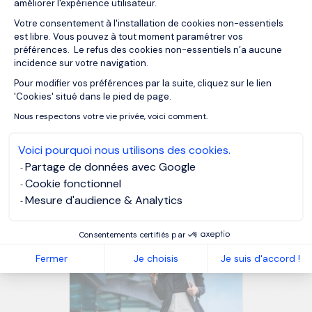
constructeur, un équipementier, un grand groupe ou un
améliorer l'expérience utilisateur.
ETI/PME … ; si vous souhaitez faire évoluer votre carrière,
Votre consentement à l'installation de cookies non-essentiels
contactez-nous
!
est libre. Vous pouvez à tout moment paramétrer vos
préférences. Le refus des cookies non-essentiels n’a aucune
incidence sur votre navigation.
MORGAN PHILIPS GROUP
Pour modifier vos préférences par la suite, cliquez sur le lien
Axeptio consent
'Cookies' situé dans le pied de page.
Nous respectons votre vie privée, voici comment.
NOS RESSOURCES
Voici pourquoi nous utilisons des cookies.
À lire aussi
Partage de données avec Google
Cookie fonctionnel
Mesure d'audience & Analytics
Consentements certifiés par
Fermer
Je choisis
Je suis d'accord !