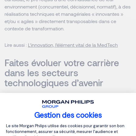
environnement (concurrentiel, décisionnel, normatif), à des
réalisations techniques et managériales « innovantes »
et/ou « agiles » directement transposables dans ce
contexte de transformation.
Lire aussi :
L'innovation, l’élément vital de la MedTech
Faites évoluer votre carrière
dans les secteurs
technologiques d’avenir
Tout comme la reformulation d’un CV (ou même la prise
de références) ne suffisent plus pour analyser le parcours
Gestion des cookies
et le potentiel d’adaptation d’un bon candidat,
Plateforme de Gestion du Consentemen
l’identification de la « bonne entreprise » qu’il faut rejoindre
Le site Morgan Philips utilise des cookies pour garantir son bon
ne se résume plus à un choix cornélien entre un
fonctionnement, assurer sa sécurité, mesurer l'audience et