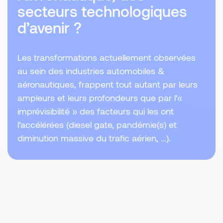
secteurs technologiques
d’avenir ?
Les transformations actuellement observées
au sein des industries automobiles &
aéronautiques, frappent tout autant par leurs
ampleurs et leurs profondeurs que par l’«
imprévisibilité » des facteurs qui les ont
l’accélérées (diesel gate, pandémie(s) et
diminution massive du trafic aérien, …).