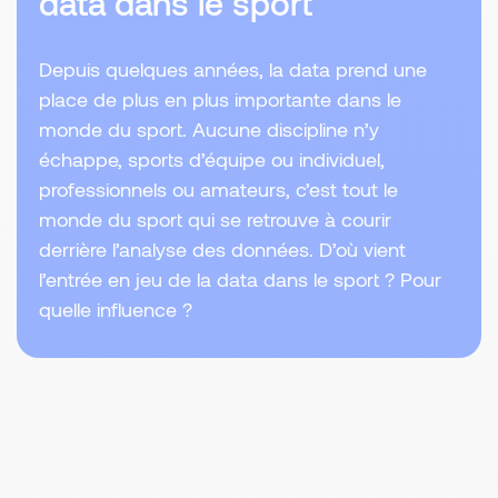
data dans le sport
Depuis quelques années, la data prend une
place de plus en plus importante dans le
monde du sport. Aucune discipline n’y
échappe, sports d’équipe ou individuel,
professionnels ou amateurs, c’est tout le
monde du sport qui se retrouve à courir
derrière l’analyse des données. D’où vient
l’entrée en jeu de la data dans le sport ? Pour
quelle influence ?