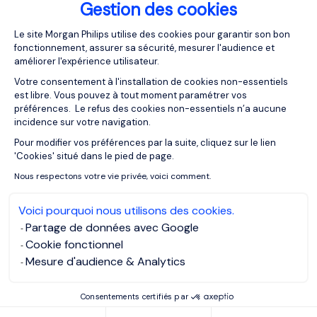
Gestion des cookies
Plateforme de Gestion du Consentemen
Plus personne ne s’en rend compte, mais il est devenu
Le site Morgan Philips utilise des cookies pour garantir son bon
fonctionnement, assurer sa sécurité, mesurer l'audience et
normal aujourd’hui d’avoir des informations en direct
améliorer l'expérience utilisateur.
pendant un match sur un joueur de handball (distance
Votre consentement à l'installation de cookies non-essentiels
parcourue, précision des tirs, nombre d’interceptions, …) ou
est libre. Vous pouvez à tout moment paramétrer vos
pour un coureur d’avoir une montre qui lui indique son
préférences. Le refus des cookies non-essentiels n’a aucune
rythme cardiaque et sa vitesse. Pour avoir rendu cela
incidence sur votre navigation.
possible, il ne faut pas oublier l’importance de l’émergence
Pour modifier vos préférences par la suite, cliquez sur le lien
Axeptio consent
de l’IoT (internet des objets) en complémentarité de la
'Cookies' situé dans le pied de page.
data. Ce sont tous les capteurs connectés, toutes les
Nous respectons votre vie privée, voici comment.
montres intelligentes, etc qui permettent de récolter ces
données. Ils étaient au départ à destination des
Voici pourquoi nous utilisons des cookies.
professionnels (car extrêmement chers), mais depuis
Partage de données avec Google
quelques années nous observons une démocratisation de
Cookie fonctionnel
ces objets connectés pour les amateurs. Ainsi même ces
Mesure d'audience & Analytics
derniers ont désormais la possibilité d’étudier leurs
propres données pour se créer des entrainements sur
Consentements certifiés par
mesure, et se fixer des objectifs de plus en plus ambitieux,