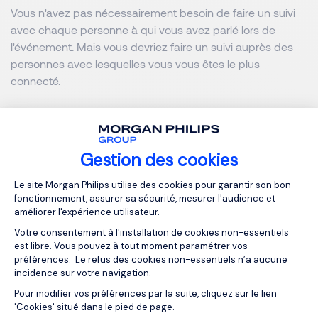
Vous n'avez pas nécessairement besoin de faire un suivi
avec chaque personne à qui vous avez parlé lors de
l'événement. Mais vous devriez faire un suivi auprès des
personnes avec lesquelles vous vous êtes le plus
connecté.
Article inspiré de l’article 3 Ways You May Be Networking
Wrong par Erin Kennedy pour The Career Experts.
Gestion des cookies
Plateforme de Gestion du Consentemen
MORGAN PHILIPS GROUP
Le site Morgan Philips utilise des cookies pour garantir son bon
fonctionnement, assurer sa sécurité, mesurer l'audience et
améliorer l'expérience utilisateur.
Votre consentement à l'installation de cookies non-essentiels
est libre. Vous pouvez à tout moment paramétrer vos
NOS RESSOURCES
préférences. Le refus des cookies non-essentiels n’a aucune
À lire aussi
incidence sur votre navigation.
Pour modifier vos préférences par la suite, cliquez sur le lien
Axeptio consent
'Cookies' situé dans le pied de page.